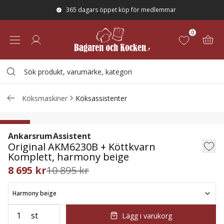
365 dagars öppet köp för medlemmar
0
Köksmaskiner
Köksassistenter
Original AKM6230B + Köttkvarn Komplet
20
%
Ankarsrum
Assistent
Original AKM6230B + Köttkvarn
Komplett, harmony beige
8 695 kr
10 895 kr
Harmony beige
st
Lägg i varukorg