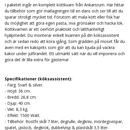
Specifikationer (köttkvarn):
I paketet ingår en komplett köttkvarn från Ankarsrum. Här hittar
- Komplett köttkvarn för Ankarsrum köksassistent.
du tillbehör som gör matlagningen till en dans och ser till att du
- Mal kött och gör egen pasta!
sparar otroligt mycket tid. Förutom att mala kött eller fisk har
- Innehåller: Köttkvarn, matarbord, matarpropp, 3 st korvhorn
du möjlighet att göra egen pasta, riva grönsaker och hacka lök.
(10, 20, 25 mm), stänkskydd, passertillsats, rivjärn, 4 st hålskivor
Köttkvarnen är ett oerhört praktiskt och lätthanterligt
(2,5 mm, 4,5 mm, 6 mm, 8 mm) & kaksprits.
hjälpmedel. Du monterar enkelt kvarnen på din köksassistent
och är sedan redo att köra igång. Som grädden på moset får du
även med en kaksprits som gör att du kan bjuda på vackra
kakor under julfirandet. Ett utmärkt sätt när du vill imponera och
göra det dr lilla extra för gästerna!
Specifikationer (köksassistent):
- Färg: Svart & silver.
- Höjd: 36 cm.
- Bredd: 26,8 cm.
- Djup: 40 cm.
- Vikt: 8,3 kg.
- Effekt: 1500 Watt.
- Tillbehör: Rostfri skål 7 liter, degrulle, degkniv, mördegsvispar,
spatel, jäslock, degkrok, dubbelvisp & plastskål 3,5 liter.