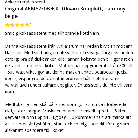
sparar otroligt mycket tid. Förutom att mala kött eller fisk har
Ankarsrum
Assistent
du möjlighet att göra egen pasta, riva grönsaker och hacka lök.
Original AKM6230B + Köttkvarn Komplett, harmony
Köttkvarnen är ett oerhört praktiskt och lätthanterligt
beige
hjälpmedel. Du monterar enkelt kvarnen på din köksassistent
(
1
)
och är sedan redo att köra igång. Som grädden på moset får du
Smidig köksassistent med tillhörande köttkvarn!
även med en kaksprits som gör att du kan bjuda på vackra
kakor under julfirandet. Ett utmärkt sätt när du vill imponera och
Denna köksassistent från Ankarsrum har redan blivit en modern
göra det dr lilla extra för gästerna!
klassiker. Med sin härliga mattsvarta och silvriga färg passar den
otroligt bra på diskbänken eller annan köksyta och blir genast en
del av det moderna köket. Motorn har uppgraderats från 800 till
Specifikationer (köksassistent):
1500 watt vilket gör att denna maskin enkelt bearbetar tjocka
- Färg: Svart & silver.
degar, vispar grädde och utan problem håller ett konstant
- Höjd: 36 cm.
varvtal även under tuffare uppgifter. En assistent du inte vill vara
- Bredd: 26,8 cm.
utan!
- Djup: 40 cm.
- Vikt: 8,3 kg.
Medföljer gör en skål på 7 liter som gör att du kan förbereda
- Effekt: 1500 Watt.
riktigt stora degar. Maskinen bearbetar enkelt upp till 1,5 liter
- Tillbehör: Rostfri skål 7 liter, degrulle, degkniv, mördegsvispar,
degvätska och upp till 5 kg deg. Du kommer snart att märka att
spatel, jäslock, degkrok, dubbelvisp & plastskål 3,5 liter.
assistenten är tystlåten, stark och smidig - perfekt för dig som
älskar att spendera tid i köket!