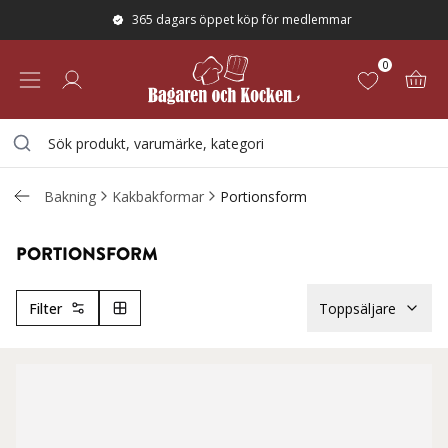
365 dagars öppet köp för medlemmar
0
Bakning
Kakbakformar
Portionsform
PORTIONSFORM
Filter
Toppsäljare