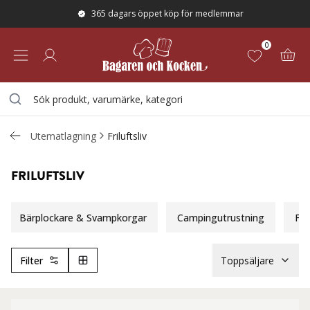
365 dagars öppet köp för medlemmar
0
Utematlagning
Friluftsliv
FRILUFTSLIV
Bärplockare & Svampkorgar
Campingutrustning
Fri
Filter
Toppsäljare