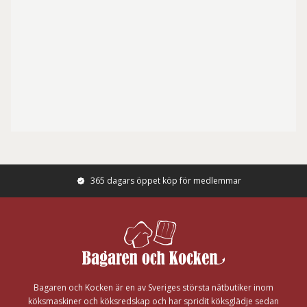
365 dagars öppet köp för medlemmar
Footer
Bagaren och Kocken är en av Sveriges största nätbutiker inom
köksmaskiner och köksredskap och har spridit köksglädje sedan