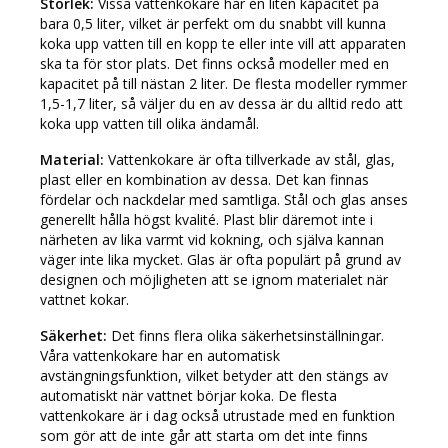
Storlek:
Vissa vattenkokare har en liten kapacitet på
bara 0,5 liter, vilket är perfekt om du snabbt vill kunna
koka upp vatten till en kopp te eller inte vill att apparaten
ska ta för stor plats. Det finns också modeller med en
kapacitet på till nästan 2 liter. De flesta modeller rymmer
1,5-1,7 liter, så väljer du en av dessa är du alltid redo att
koka upp vatten till olika ändamål.
Material:
Vattenkokare är ofta tillverkade av stål, glas,
plast eller en kombination av dessa. Det kan finnas
fördelar och nackdelar med samtliga. Stål och glas anses
generellt hålla högst kvalité. Plast blir däremot inte i
närheten av lika varmt vid kokning, och själva kannan
väger inte lika mycket. Glas är ofta populärt på grund av
designen och möjligheten att se ignom materialet när
vattnet kokar.
Säkerhet:
Det finns flera olika säkerhetsinställningar.
Våra vattenkokare har en automatisk
avstängningsfunktion, vilket betyder att den stängs av
automatiskt när vattnet börjar koka. De flesta
vattenkokare är i dag också utrustade med en funktion
som gör att de inte går att starta om det inte finns