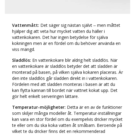
Vattenmått:
Det säger sig nästan självt – men måttet
hjälper dig att veta hur mycket vatten du häller i
vattenkokaren. Det har ingen betydelse för själva
kokningen men är en fördel om du behöver använda en
viss mängd.
Sladdlös:
En vattenkokare blir aldrig helt sladdlös. När
en vattenkokare är sladdlös betyder det att sladden är
monterad på basen, på vilken själva kokaren placeras. Är
den inte sladdlös går sladden direkt in i vattenkokaren.
Fördelen med att sladden monteras i basen är att du
kan flytta kannan till bordet när vattnet kokat upp. Det
gör helt enkelt serveringen lättare.
Temperatur-möjligheter:
Detta är en av de funktioner
som skiljer många modeller åt. Temperatur-inställningar
kan vara en stor fördel om du exempelvis dricker mycket
te eller om du ska koka vatten åt småbarn. Beroende på
vilket te du dricker finns det en rekommenderad