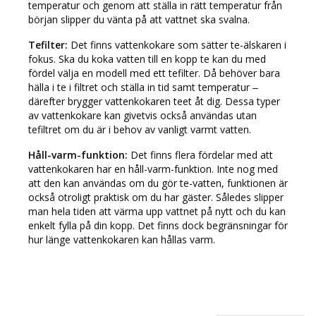
temperatur och genom att ställa in rätt temperatur från
början slipper du vänta på att vattnet ska svalna.
Tefilter:
Det finns vattenkokare som sätter te-älskaren i
fokus. Ska du koka vatten till en kopp te kan du med
fördel välja en modell med ett tefilter. Då behöver bara
hälla i te i filtret och ställa in tid samt temperatur –
därefter brygger vattenkokaren teet åt dig. Dessa typer
av vattenkokare kan givetvis också användas utan
tefiltret om du är i behov av vanligt varmt vatten.
Håll-varm-funktion:
Det finns flera fördelar med att
vattenkokaren har en håll-varm-funktion. Inte nog med
att den kan användas om du gör te-vatten, funktionen är
också otroligt praktisk om du har gäster. Således slipper
man hela tiden att värma upp vattnet på nytt och du kan
enkelt fylla på din kopp. Det finns dock begränsningar för
hur länge vattenkokaren kan hållas varm.