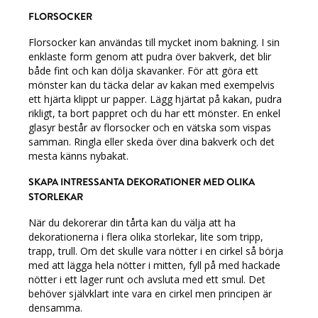
FLORSOCKER
Florsocker kan användas till mycket inom bakning. I sin
enklaste form genom att pudra över bakverk, det blir
både fint och kan dölja skavanker. För att göra ett
mönster kan du täcka delar av kakan med exempelvis
ett hjärta klippt ur papper. Lägg hjärtat på kakan, pudra
rikligt, ta bort pappret och du har ett mönster. En enkel
glasyr består av florsocker och en vätska som vispas
samman. Ringla eller skeda över dina bakverk och det
mesta känns nybakat.
SKAPA INTRESSANTA DEKORATIONER MED OLIKA
STORLEKAR
När du dekorerar din tårta kan du välja att ha
dekorationerna i flera olika storlekar, lite som tripp,
trapp, trull. Om det skulle vara nötter i en cirkel så börja
med att lägga hela nötter i mitten, fyll på med hackade
nötter i ett lager runt och avsluta med ett smul. Det
behöver självklart inte vara en cirkel men principen är
densamma.