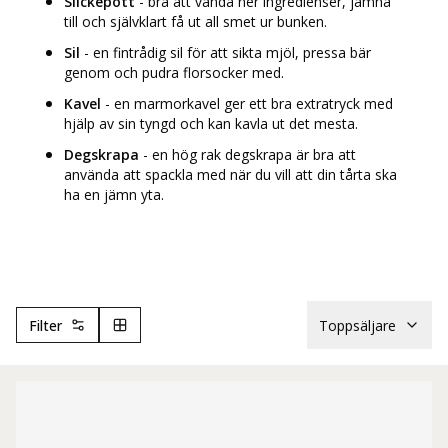
Slickepott
- bra att vända ner ingredienser, jämna
till och självklart få ut all smet ur bunken.
Sil
- en fintrådig sil för att sikta mjöl, pressa bär
genom och pudra florsocker med.
Kavel
- en marmorkavel ger ett bra extratryck med
hjälp av sin tyngd och kan kavla ut det mesta.
Degskrapa
- en hög rak degskrapa är bra att
använda att spackla med när du vill att din tårta ska
ha en jämn yta.
Filter
Toppsäljare