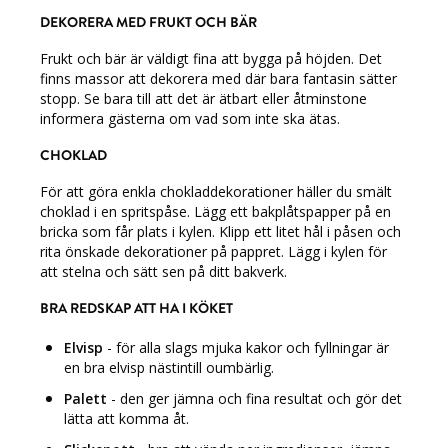
DEKORERA MED FRUKT OCH BÄR
Frukt och bär är väldigt fina att bygga på höjden. Det
finns massor att dekorera med där bara fantasin sätter
stopp. Se bara till att det är ätbart eller åtminstone
informera gästerna om vad som inte ska ätas.
CHOKLAD
För att göra enkla chokladdekorationer häller du smält
choklad i en spritspåse. Lägg ett bakplåtspapper på en
bricka som får plats i kylen. Klipp ett litet hål i påsen och
rita önskade dekorationer på pappret. Lägg i kylen för
att stelna och sätt sen på ditt bakverk.
BRA REDSKAP ATT HA I KÖKET
Elvisp
- för alla slags mjuka kakor och fyllningar är
en bra elvisp nästintill oumbärlig.
Palett
- den ger jämna och fina resultat och gör det
lätta att komma åt.