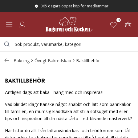
365 dagars öppet köp för medlemmar
0
Bakning
Övrigt Bakredskap
Baktillbehör
BAKTILLBEHÖR
Äntligen dags att baka - häng med och inspireras!
Vad blir det idag? Kanske något snabbt och lätt som pannkakor
till familjen, en mumsig kladdkaka att stilla sötsuget med eller
tips och inspiration till din nästa tårta – ett blivande mästerverk?
Här hittar du allt från lättanvända kak- och brödformar som tål
diskmaskin, bra bakmattor som ligger still på bordet till stabila