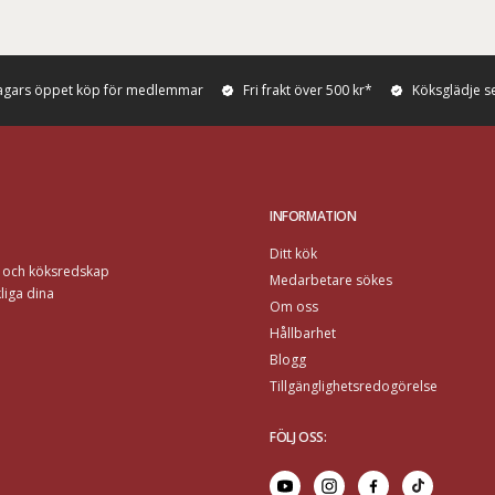
agars öppet köp för medlemmar
Fri frakt över 500 kr*
Köksglädje s
INFORMATION
Ditt kök
r och köksredskap
Medarbetare sökes
liga dina
Om oss
Hållbarhet
Blogg
Tillgänglighetsredogörelse
FÖLJ OSS
: