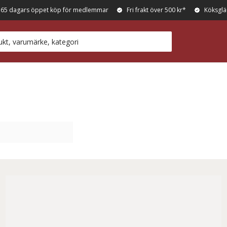
365 dagars öppet köp för medlemmar
Fri frakt över 500 kr*
Köksglä