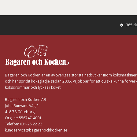
365 d
Footer
Bagaren och Kocken är en av Sveriges största nätbutiker inom köksmaskine
och har spridit köksglädje sedan 2005. Vi jobbar för att du ska kunna förverk
köksdrömmar och lyckas i köket.
Bagaren och Kocken AB
John Bunyans Väg 2
418 78 Göteborg
Org. nr: 556747-4001
Telefon: 031-25 22 22
kundservice@bagarenochkocken.se