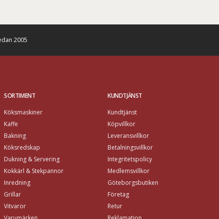
edan 2005
SORTIMENT
KUNDTJÄNST
Köksmaskiner
Kundtjänst
Kaffe
Köpvillkor
Bakning
Leveransvillkor
Köksredskap
Betalningsvillkor
Dukning & Servering
Integritetspolicy
Kokkärl & Stekpannor
Medlemsvillkor
Inredning
Göteborgsbutiken
Grillar
Företag
Vitvaror
Retur
Varumärken
Reklamation