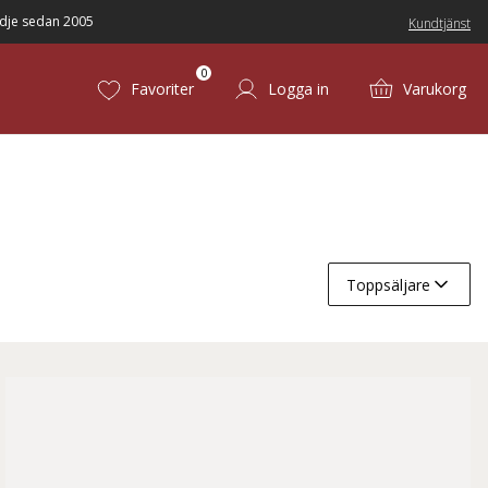
dje sedan 2005
Kundtjänst
0
Favoriter
Logga in
Varukorg
Toppsäljare