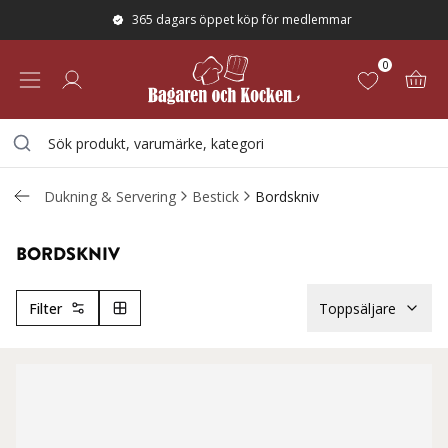
365 dagars öppet köp för medlemmar
0
Dukning & Servering
Bestick
Bordskniv
BORDSKNIV
Filter
Toppsäljare