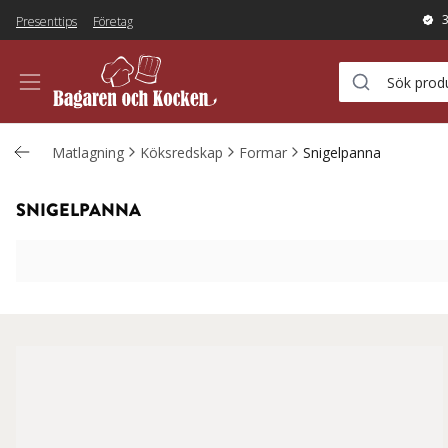
Presenttips
Företag
Matlagning
Köksredskap
Formar
Snigelpanna
SNIGELPANNA