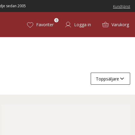
dje sedan 2005
Kundtjänst
0
Favoriter
Logga in
Varukorg
Toppsäljare