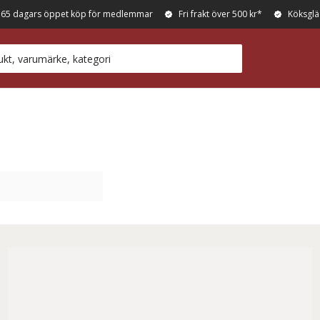
365 dagars öppet köp för medlemmar
Fri frakt över 500 kr*
Köksglä