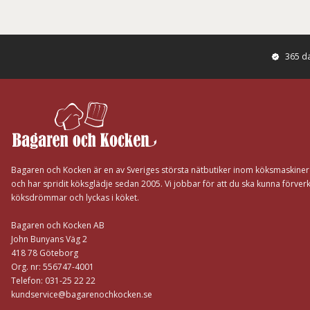
365 d
Footer
Bagaren och Kocken är en av Sveriges största nätbutiker inom köksmaskine
och har spridit köksglädje sedan 2005. Vi jobbar för att du ska kunna förverk
köksdrömmar och lyckas i köket.
Bagaren och Kocken AB
John Bunyans Väg 2
418 78 Göteborg
Org. nr: 556747-4001
Telefon: 031-25 22 22
kundservice@bagarenochkocken.se