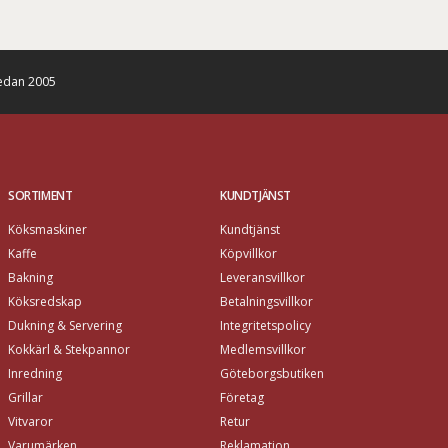
edan 2005
SORTIMENT
KUNDTJÄNST
Köksmaskiner
Kundtjänst
Kaffe
Köpvillkor
Bakning
Leveransvillkor
Köksredskap
Betalningsvillkor
Dukning & Servering
Integritetspolicy
Kokkärl & Stekpannor
Medlemsvillkor
Inredning
Göteborgsbutiken
Grillar
Företag
Vitvaror
Retur
Varumärken
Reklamation