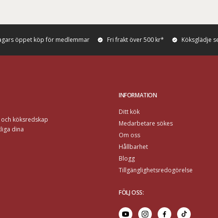
agars öppet köp för medlemmar
Fri frakt över 500 kr*
Köksglädje s
INFORMATION
Ditt kök
r och köksredskap
Medarbetare sökes
liga dina
Om oss
Hållbarhet
Blogg
Tillgänglighetsredogörelse
FÖLJ OSS
: