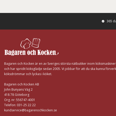
365 d
Footer
Bagaren och Kocken är en av Sveriges största nätbutiker inom köksmaskine
och har spridit köksglädje sedan 2005. Vi jobbar för att du ska kunna förverk
köksdrömmar och lyckas i köket.
Bagaren och Kocken AB
John Bunyans Väg 2
418 78 Göteborg
Org. nr: 556747-4001
Telefon: 031-25 22 22
kundservice@bagarenochkocken.se