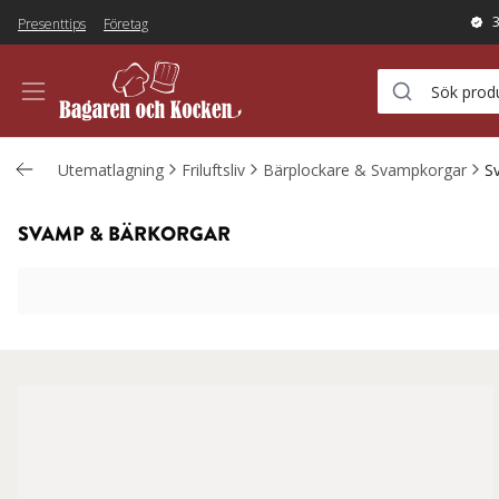
Presenttips
Företag
Utematlagning
Friluftsliv
Bärplockare & Svampkorgar
S
SVAMP & BÄRKORGAR