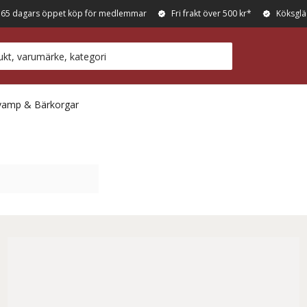
365 dagars öppet köp för medlemmar
Fri frakt över 500 kr*
Köksglä
vamp & Bärkorgar