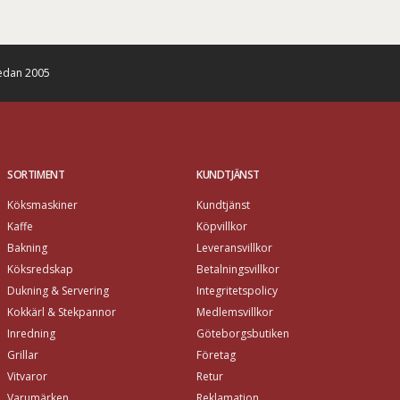
edan 2005
SORTIMENT
KUNDTJÄNST
Köksmaskiner
Kundtjänst
Kaffe
Köpvillkor
Bakning
Leveransvillkor
Köksredskap
Betalningsvillkor
Dukning & Servering
Integritetspolicy
Kokkärl & Stekpannor
Medlemsvillkor
Inredning
Göteborgsbutiken
Grillar
Företag
Vitvaror
Retur
Varumärken
Reklamation