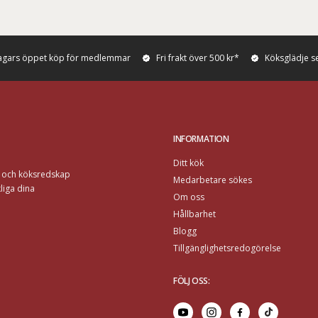
agars öppet köp för medlemmar
Fri frakt över 500 kr*
Köksglädje s
INFORMATION
Ditt kök
r och köksredskap
Medarbetare sökes
liga dina
Om oss
Hållbarhet
Blogg
Tillgänglighetsredogörelse
FÖLJ OSS
: