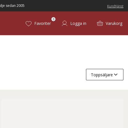
dje sedan 2005
Kundtjänst
0
Favoriter
Logga in
Varukorg
Toppsäljare