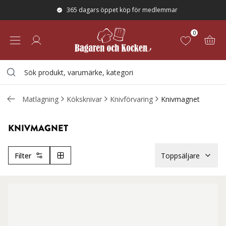
365 dagars öppet köp för medlemmar
0
Matlagning
Köksknivar
Knivförvaring
Knivmagnet
KNIVMAGNET
Filter
Toppsäljare