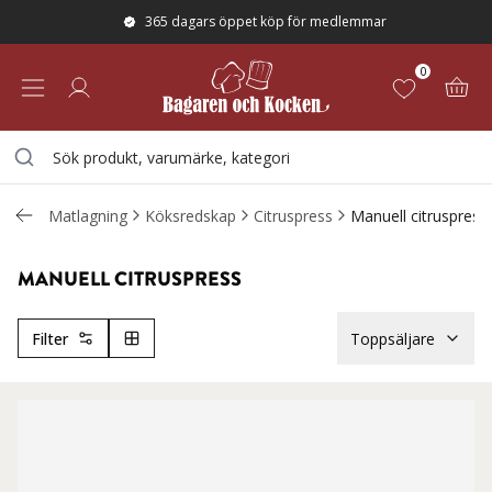
365 dagars öppet köp för medlemmar
0
Matlagning
Köksredskap
Citruspress
Manuell citruspress
MANUELL CITRUSPRESS
Filter
Toppsäljare