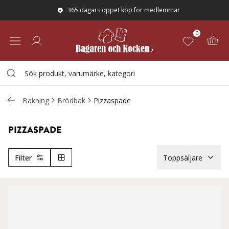
365 dagars öppet köp för medlemmar
0
Bakning
Brödbak
Pizzaspade
PIZZASPADE
Filter
Toppsäljare