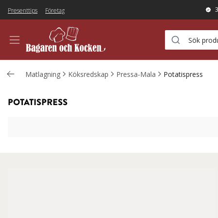
Presenttips
Företag
Matlagning
Köksredskap
Pressa-Mala
Potatispress
POTATISPRESS