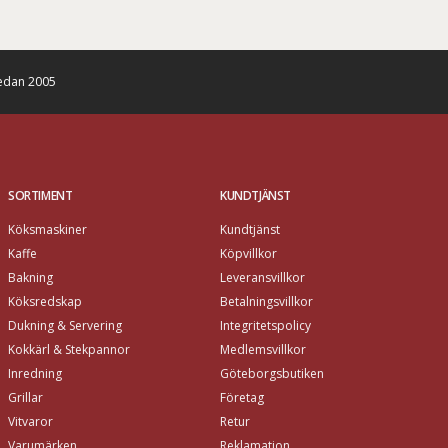
edan 2005
SORTIMENT
KUNDTJÄNST
Köksmaskiner
Kundtjänst
Kaffe
Köpvillkor
Bakning
Leveransvillkor
Köksredskap
Betalningsvillkor
Dukning & Servering
Integritetspolicy
Kokkärl & Stekpannor
Medlemsvillkor
Inredning
Göteborgsbutiken
Grillar
Företag
Vitvaror
Retur
Varumärken
Reklamation