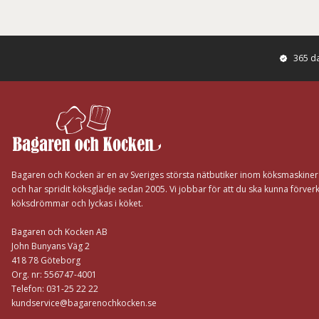
365 d
Footer
Bagaren och Kocken är en av Sveriges största nätbutiker inom köksmaskine
och har spridit köksglädje sedan 2005. Vi jobbar för att du ska kunna förverk
köksdrömmar och lyckas i köket.
Bagaren och Kocken AB
John Bunyans Väg 2
418 78 Göteborg
Org. nr: 556747-4001
Telefon: 031-25 22 22
kundservice@bagarenochkocken.se