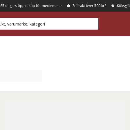
365 dagars öppet köp för medlemmar
Fri frakt över 500 kr*
Köksglä