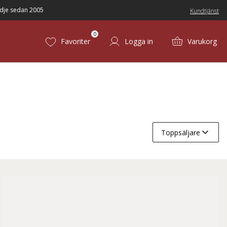
dje sedan 2005
Kundtjänst
0
Favoriter
Logga in
Varukorg
Toppsäljare