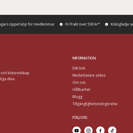
agars öppet köp för medlemmar
Fri frakt över 500 kr*
Köksglädje s
INFORMATION
Ditt kök
r och köksredskap
Medarbetare sökes
liga dina
Om oss
Hållbarhet
Blogg
Tillgänglighetsredogörelse
FÖLJ OSS
: