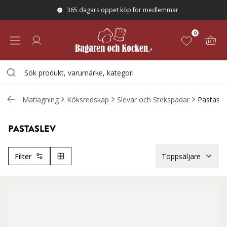
365 dagars öppet köp för medlemmar
0
Matlagning
Köksredskap
Slevar och Stekspadar
Pastasle
PASTASLEV
Filter
Toppsäljare