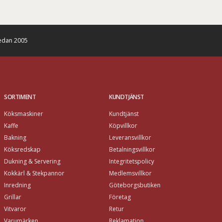
edan 2005
SORTIMENT
KUNDTJÄNST
Köksmaskiner
Kundtjänst
Kaffe
Köpvillkor
Bakning
Leveransvillkor
Köksredskap
Betalningsvillkor
Dukning & Servering
Integritetspolicy
Kokkärl & Stekpannor
Medlemsvillkor
Inredning
Göteborgsbutiken
Grillar
Företag
Vitvaror
Retur
Varumärken
Reklamation