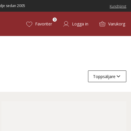
dje sedan 2005
Kundtjänst
0
Favoriter
Logga in
Varukorg
Toppsäljare