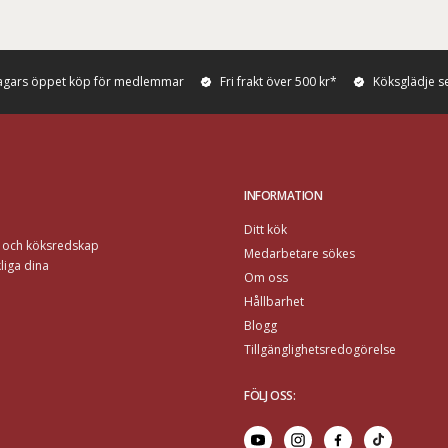
agars öppet köp för medlemmar
Fri frakt över 500 kr*
Köksglädje s
INFORMATION
Ditt kök
r och köksredskap
Medarbetare sökes
liga dina
Om oss
Hållbarhet
Blogg
Tillgänglighetsredogörelse
FÖLJ OSS
: