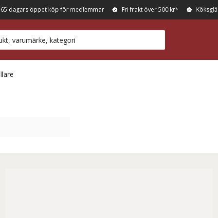
365 dagars öppet köp för medlemmar
Fri frakt över 500 kr*
Köksglä
llare