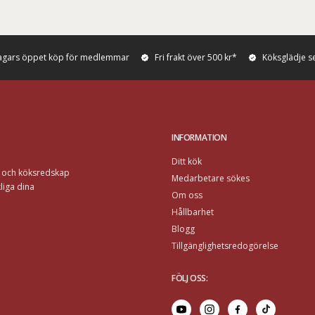
agars öppet köp för medlemmar
Fri frakt över 500 kr*
Köksglädje s
INFORMATION
Ditt kök
r och köksredskap
Medarbetare sökes
liga dina
Om oss
Hållbarhet
Blogg
Tillgänglighetsredogörelse
FÖLJ OSS
: