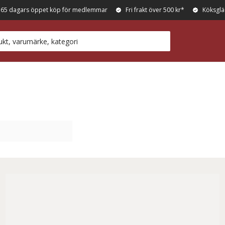
365 dagars öppet köp för medlemmar
Fri frakt över 500 kr*
Köksglä