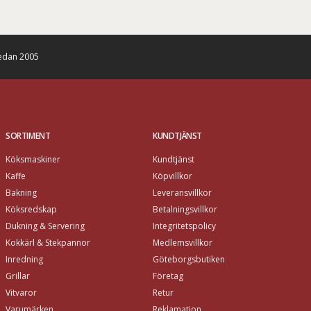
edan 2005
SORTIMENT
KUNDTJÄNST
Köksmaskiner
Kundtjänst
Kaffe
Köpvillkor
Bakning
Leveransvillkor
Köksredskap
Betalningsvillkor
Dukning & Servering
Integritetspolicy
Kokkärl & Stekpannor
Medlemsvillkor
Inredning
Göteborgsbutiken
Grillar
Företag
Vitvaror
Retur
Varumärken
Reklamation