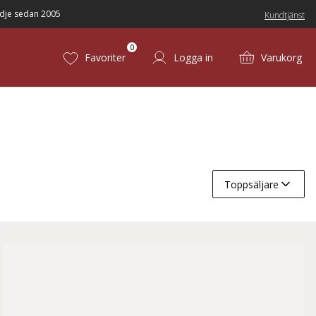
dje sedan 2005
Kundtjänst
0
Favoriter
Logga in
Varukorg
Toppsäljare