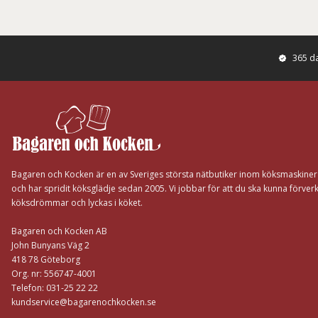
365 d
Footer
Bagaren och Kocken är en av Sveriges största nätbutiker inom köksmaskine
och har spridit köksglädje sedan 2005. Vi jobbar för att du ska kunna förverk
köksdrömmar och lyckas i köket.
Bagaren och Kocken AB
John Bunyans Väg 2
418 78 Göteborg
Org. nr: 556747-4001
Telefon: 031-25 22 22
kundservice@bagarenochkocken.se