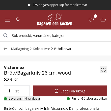
365 dagars öppet köp för medlemmar
0
Matlagning
Köksknivar
Brödknivar
Bröd/Bagarkniv 26 cm, wood
Victorinox
Bröd/Bagarkniv 26 cm, wood
829 kr
st
Lägg i varukorg
Leverans 1-4 vardagar
Finns i Göteborgsbutiken
En bröd- och bagarekniv från Victorinox. Den professionella