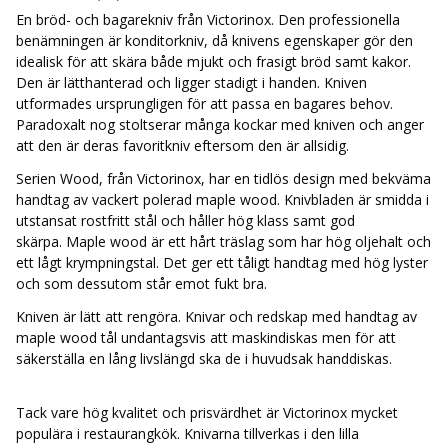
En bröd- och bagarekniv från Victorinox. Den professionella
benämningen är konditorkniv, då knivens egenskaper gör den
idealisk för att skära både mjukt och frasigt bröd samt kakor.
Den är lätthanterad och ligger stadigt i handen. Kniven
utformades ursprungligen för att passa en bagares behov.
Paradoxalt nog stoltserar många kockar med kniven och anger
att den är deras favoritkniv eftersom den är allsidig.
Serien Wood, från Victorinox, har en tidlös design med bekväma
handtag av vackert polerad maple wood. Knivbladen är smidda i
utstansat rostfritt stål och håller hög klass samt god
skärpa. Maple wood är ett hårt träslag som har hög oljehalt och
ett lågt krympningstal. Det ger ett tåligt handtag med hög lyster
och som dessutom står emot fukt bra.
Kniven är lätt att rengöra. Knivar och redskap med handtag av
maple wood tål undantagsvis att maskindiskas men för att
säkerställa en lång livslängd ska de i huvudsak handdiskas.
Tack vare hög kvalitet och prisvärdhet är Victorinox mycket
populära i restaurangkök. Knivarna tillverkas i den lilla