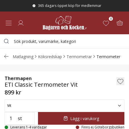
365 dagars öppet köp för medlemmar
0
Matlagning
Köksredskap
Termometrar
Termometer
ETI Classic Termometer Vit
Thermapen
ETI Classic Termometer Vit
899 kr
Vit
st
Lägg i varukorg
Leverans 1-4 vardagar
Finns ej Göteborgsbutiken