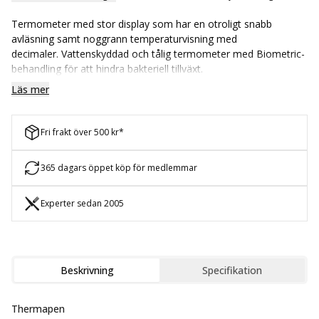
Termometer med stor display som har en otroligt snabb
avläsning samt noggrann temperaturvisning med
decimaler
. Vattenskyddad och tålig termometer med Biometric-
behandling för att hindra bakteriell tillväxt.
Läs mer
Automatisk avstängning om den skulle glömmas framme med
insticksgivaren utfälld (Fällknivsprincip). Insticksgivaren i rostfritt
stål har en storlek på Ø 3,3 x 115 mm. Spetsen är tunnare, vilket
Fri frakt över 500 kr*
minskar dränering av vätska. Kalibreringscertifikat följer med.
Batteriets livslängd är på 1500 timmar.
365 dagars öppet köp för medlemmar
Experter sedan 2005
Beskrivning
Specifikation
Thermapen