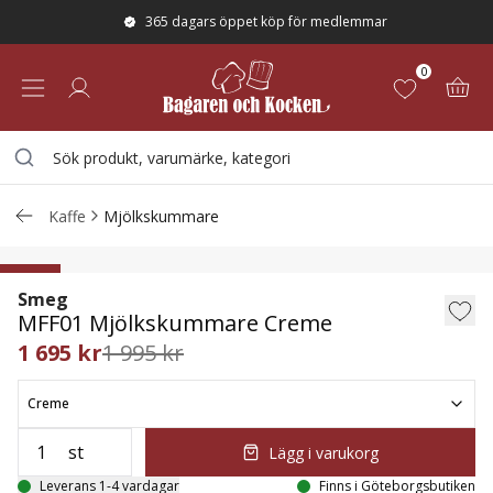
365 dagars öppet köp för medlemmar
0
Kaffe
Mjölkskummare
MFF01 Mjölkskummare Creme
15
%
Smeg
MFF01 Mjölkskummare Creme
1 695 kr
1 995 kr
Creme
st
Lägg i varukorg
Leverans 1-4 vardagar
Finns i Göteborgsbutiken