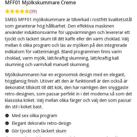
MFF01 Mjölkskummare Creme
(
39
)
SMEG MFF01 mjölkskummare är tillverkad i rostfritt kvalitetsstål
som garanterar hög hållbarhet. Den effektiva maskinen
använder induktionsvärme för uppvärmningen och levererar ett
tjockt och läckert skum till ditt kaffe eller din varm choklad. Välj
mellan 6 olika program och läs av mjölken på den integrerade
indikatorn för vattenmängd. Bland programmen finns varm
choklad, varm mjölk, lätt/kraftig skumning, lätt/kraftig kall
skumning och varm/kall manuell skumning.
Mjölkskummaren har en ergonomisk design med en elegant,
högglansig finish. Utöver att den är funktionell är den också är
dekorativt tillskott till ditt kök, den har nämligen den snyggaste
retro-designen, som passar perfekt in i det moderna så som det
klassiska köket. Välj mellan olika färger och välj den som passar
din stil i köket bäst.
Med sex olika program
Elegant dekorativ retro-design
Gör tjockt och läckert skum