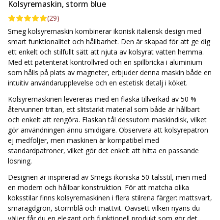
Kolsyremaskin, storm blue
Med Smeg kolsyremaskin får du en kombination av innovation,
(
29
)
kvalitet och tidlös design. Perfekt för den som vill ha ett hållbart
alternativ till buteljerat vatten, samtidigt som köket får en lyxig
Smeg kolsyremaskin kombinerar ikonisk italiensk design med
och genomtänkt detalj.
smart funktionalitet och hållbarhet. Den är skapad för att ge dig
ett enkelt och stilfullt sätt att njuta av kolsyrat vatten hemma.
Med ett patenterat kontrollvred och en spillbricka i aluminium
som hålls på plats av magneter, erbjuder denna maskin både en
intuitiv användarupplevelse och en estetisk detalj i köket.
Kolsyremaskinen levereras med en flaska tillverkad av 50 %
återvunnen tritan, ett slitstarkt material som både är hållbart
och enkelt att rengöra. Flaskan tål dessutom maskindisk, vilket
gör användningen ännu smidigare. Observera att kolsyrepatron
ej medföljer, men maskinen är kompatibel med
standardpatroner, vilket gör det enkelt att hitta en passande
lösning.
Designen är inspirerad av Smegs ikoniska 50-talsstil, men med
en modern och hållbar konstruktion. För att matcha olika
köksstilar finns kolsyremaskinen i flera stilrena färger: mattsvart,
smaragdgrön, stormblå och mattvit. Oavsett vilken nyans du
väljer får du en elegant och funktionell produkt som gör det