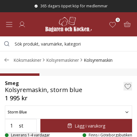
365 dagars öppet köp för medlemmar
0
Köksmaskiner
Kolsyremaskiner
Kolsyremaskin
Kolsyremaskin, storm blue
KOD: SMEG25
Smeg
Kolsyremaskin, storm blue
1 995 kr
Storm Blue
st
Lägg i varukorg
Leverans 1-4 vardagar
Finns i Göteborgsbutiken