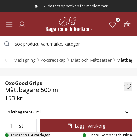
365 dagars öppet köp för medlemmar
0
Matlagning
Köksredskap
Mått och Måttsatser
Måttbäga
Måttbägare 500 ml
Oxo
Good Grips
Måttbägare 500 ml
153 kr
Måttbägare 500 ml
st
Lägg i varukorg
Leverans 1-4 vardagar
Finns i Göteborgsbutiken