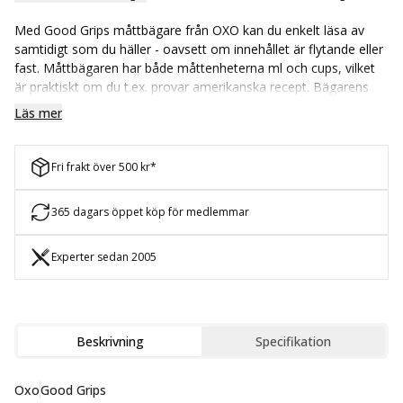
Med Good Grips måttbägare från OXO kan du enkelt läsa av
samtidigt som du häller - oavsett om innehållet är flytande eller
fast. Måttbägaren har både måttenheterna ml och cups, vilket
är praktiskt om du t.ex. provar amerikanska recept. Bägarens
smarta och mjuka non-slip handtag gör den lätt och behaglig
Läs mer
att använda även när det är tungt. Bägaren fås I flera storlekar.
Fri frakt över 500 kr*
365 dagars öppet köp för medlemmar
Experter sedan 2005
Beskrivning
Specifikation
Oxo
Good Grips