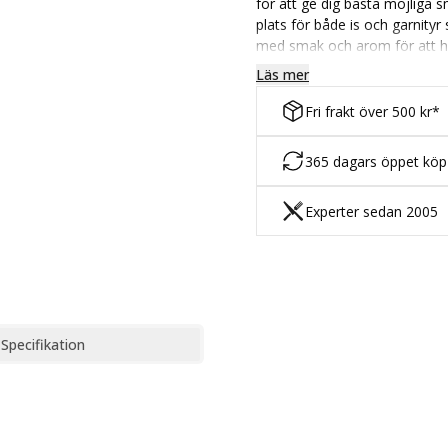
för att ge dig bästa möjliga
plats för både is och garnityr
med smak och arom för att hit
Läs mer
Glasets form bidrar till att h
både gin och tonic. Ett bra va
Fri frakt över 500 kr*
drinkar som en frisk spritz elle
maskindisk på skonsamt prog
365 dagars öppet kö
Experter sedan 2005
Specifikation