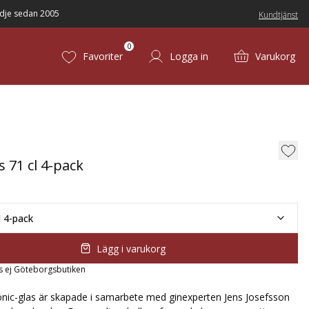
dje sedan 2005
Kundtjänst
0
Favoriter
Logga in
Varukorg
s 71 cl 4-pack
l 4-pack
Lägg i varukorg
s ej Göteborgsbutiken
nic-glas är skapade i samarbete med ginexperten Jens Josefsson