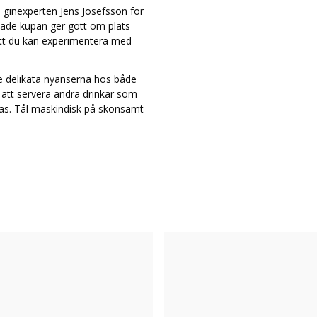
 ginexperten Jens Josefsson för
made kupan ger gott om plats
 att du kan experimentera med
 de delikata nyanserna hos både
r att servera andra drinkar som
a glas. Tål maskindisk på skonsamt