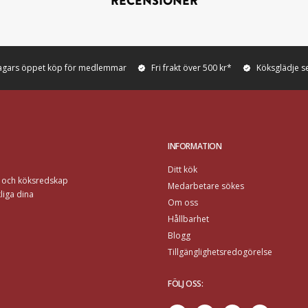
RECENSIONER
agars öppet köp för medlemmar
Fri frakt över 500 kr*
Köksglädje s
INFORMATION
Ditt kök
r och köksredskap
Medarbetare sökes
liga dina
Om oss
Hållbarhet
Blogg
Tillgänglighetsredogörelse
FÖLJ OSS
: