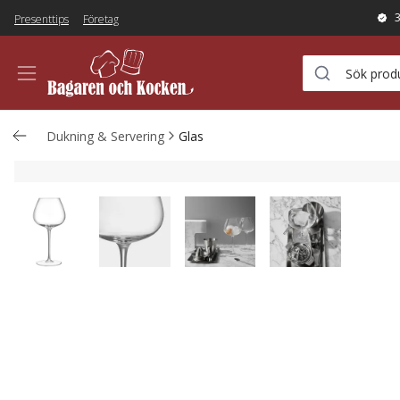
Presenttips
Företag
Dukning & Servering
Glas
Copa gin & tonic-glas 71 cl 4-pack