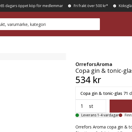
365 dagars öppet köp för medlemmar
Fri frakt över 500 kr*
Köksglä
Orrefors
Aroma
Copa gin & tonic-gla
534 kr
Copa gin & tonic-glas 71 c
st
Leverans 1-4 vardagar
Finn
Orrefors Aroma copa gin & to