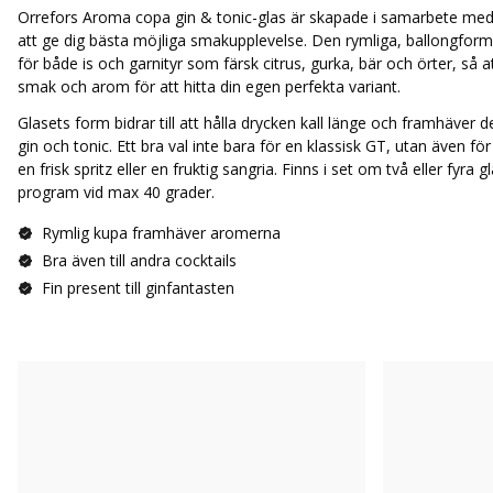
Orrefors Aroma copa gin & tonic-glas är skapade i samarbete med
att ge dig bästa möjliga smakupplevelse. Den rymliga, ballongfor
för både is och garnityr som färsk citrus, gurka, bär och örter, så
smak och arom för att hitta din egen perfekta variant.
Glasets form bidrar till att hålla drycken kall länge och framhäver
gin och tonic. Ett bra val inte bara för en klassisk GT, utan även fö
en frisk spritz eller en fruktig sangria. Finns i set om två eller fyr
program vid max 40 grader.
Rymlig kupa framhäver aromerna
Bra även till andra cocktails
Fin present till ginfantasten