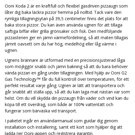
Ooni Koda 2 pizzaugn, en pizzasten, tre stycken ben, torxnyckel,
Ooni Koda 2 är en kraftfull och flexibel gasdriven pizzaugn som
hållare för tändstickor samt monteringsdelar.
låter dig baka läckra pizzor hemma på nolltid. Tack vare den
rymliga tillagningsytan på 39,5 centimeter finns det plats för att
baka stora pizzor. Du kan även använda ugnen för att tillaga
saftiga biffar eller grilla grönsaker och fisk. Den medföljande
pizzastenen ger en jämn värmefördelning, så att maten tillagas
jämnt oavsett om du har hög, medelhög eller låg värme i
ugnen.
Ugnens brännare är utformad med en precisionsjusterad låga
som möjliggör snabb och jämn bakning så att du bara behöver
vända pizzan en gång under tillagningen. Med hjälp av Ooni G2
Gas Technology™ får du full kontroll över temperaturen, för ett
perfekt resultat varje gång. Ugnen är lätt att transportera och
går snabbt att ställa upp, så att du kan laga mat nästan var som
helst. Om du vill skydda din pizzaugn från väder och vind kan du
köpa till ett överdrag, som både är 100% vattentätt och
fungerar som bärväska vid transport.
I paketet ingår en användarmanual som guidar dig genom
installation och installering, samt ett kort som hjälper dig att
ladda ner Ooni-appen och registrera garantin.