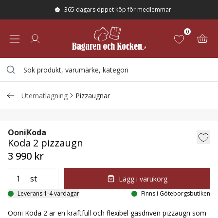
365 dagars öppet köp för medlemmar
0
Utematlagning
Pizzaugnar
Koda 2 pizzaugn
Ooni
Koda
Koda 2 pizzaugn
3 990 kr
st
Lägg i varukorg
Leverans 1-4 vardagar
Finns i Göteborgsbutiken
Ooni Koda 2 är en kraftfull och flexibel gasdriven pizzaugn som