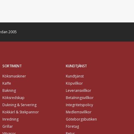
edan 2005
SORTIMENT
KUNDTJÄNST
Köksmaskiner
Kundtjänst
Kaffe
Köpvillkor
Bakning
Leveransvillkor
Köksredskap
Betalningsvillkor
Dukning & Servering
Integritetspolicy
Kokkärl & Stekpannor
Medlemsvillkor
Inredning
Göteborgsbutiken
Grillar
Företag
Vitvaror
Retur