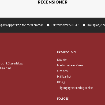
RECENSIONER
agars öppet köp för medlemmar
Fri frakt över 500 kr*
Köksglädje s
INFORMATION
Ditt kök
r och köksredskap
Medarbetare sökes
liga dina
Om oss
Hållbarhet
Blogg
Tillgänglighetsredogörelse
FÖLJ OSS
: