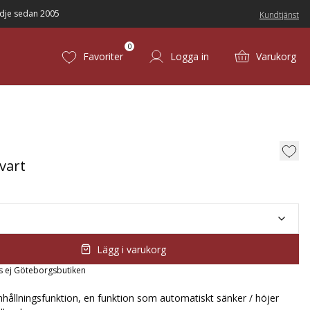
dje sedan 2005
Kundtjänst
0
Favoriter
Logga in
Varukorg
vart
Lägg i varukorg
s ej Göteborgsbutiken
llningsfunktion, en funktion som automatiskt sänker / höjer