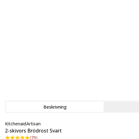
Beskrivning
Kitchenaid
Artisan
2-skivors Brödrost Svart
(
79
)