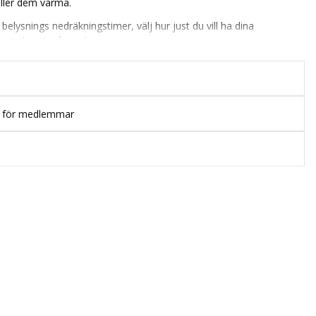
åller dem varma.
belysnings nedräkningstimer, välj hur just du vill ha dina
n med smörgås rack.
t upp dina brödskivor innan rostning. Bagel funktion, perfekt för
all konstruktion med extra breda rostfack.
p för medlemmar