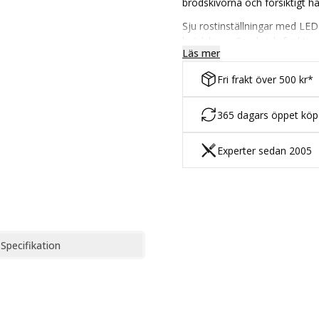
brödskivorna och försiktigt h
Sju rostinställningar med LED 
brödskivor. Sandwich-funktio
Läs mer
Fryst funktion, tinar försiktig
Fri frakt över 500 kr*
bagels och bullar. Gjuten met
365 dagars öppet kö
Experter sedan 2005
Specifikation