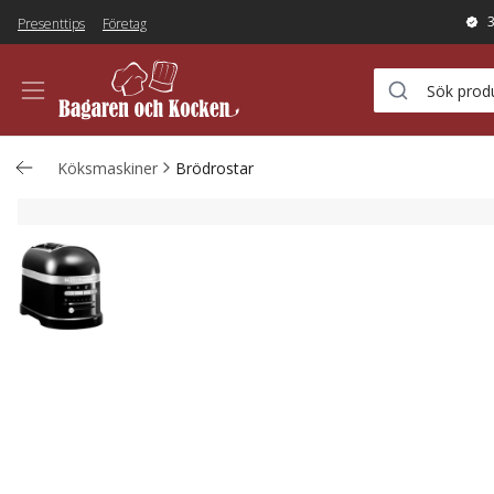
Presenttips
Företag
Köksmaskiner
Brödrostar
2-skivors Brödrost Svart