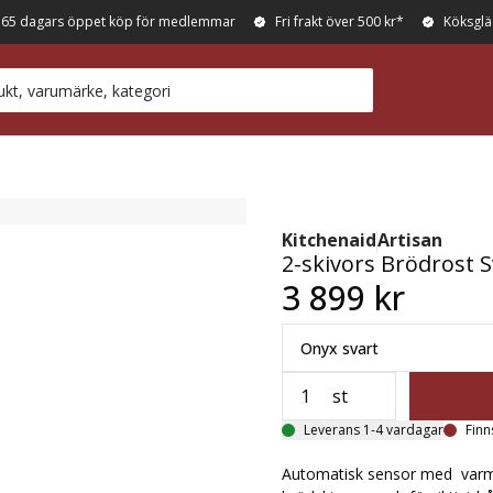
365 dagars öppet köp för medlemmar
Fri frakt över 500 kr*
Köksglä
Kitchenaid
Artisan
2-skivors Brödrost S
3 899 kr
Onyx svart
st
Leverans 1-4 vardagar
Finn
Automatisk sensor med varmhå