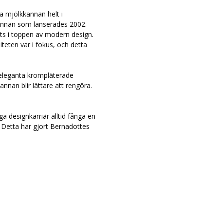
a mjölkkannan helt i
skannan som lanserades 2002.
lats i toppen av modern design.
iteten var i fokus, och detta
 eleganta krompläterade
nnan blir lättare att rengöra.
a designkarriär alltid fånga en
å. Detta har gjort Bernadottes