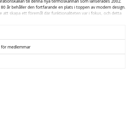
pirationskällan till denna nya termoskannan som lanserades 2002.
r 80 år behåller den fortfarande en plats i toppen av modern design.
e att skapa ett föremål där funktionaliteten var i fokus, och detta
estetiska elegansen.
la värmen i som minst 6 timmar. Den eleganta krompläterade
utseende samtidigt som det gör att kannan blir lättare att rengöra.
variant på 1 Liter.
p för medlemmar
(1907 - 2002) lyckades under sin långa designkarriär alltid fånga
 som lyfte hans verk till en helt ny nivå. Detta har gjort
de mest framgångsrika i Georg Jensens historia.
tt Stål