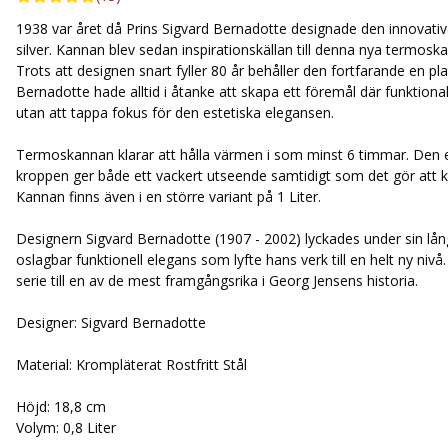
1938 var året då Prins Sigvard Bernadotte designade den innovativ
silver. Kannan blev sedan inspirationskällan till denna nya termo
Trots att designen snart fyller 80 år behåller den fortfarande en p
Bernadotte hade alltid i åtanke att skapa ett föremål där funktional
utan att tappa fokus för den estetiska elegansen.
Termoskannan klarar att hålla värmen i som minst 6 timmar. Den
kroppen ger både ett vackert utseende samtidigt som det gör att ka
Kannan finns även i en större variant på 1 Liter.
Designern Sigvard Bernadotte (1907 - 2002) lyckades under sin lång
oslagbar funktionell elegans som lyfte hans verk till en helt ny niv
serie till en av de mest framgångsrika i Georg Jensens historia.
Designer: Sigvard Bernadotte
Material: Krompläterat Rostfritt Stål
Höjd: 18,8 cm
Volym: 0,8 Liter