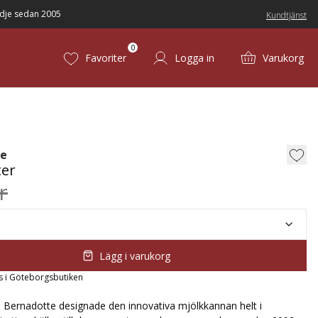
dje sedan 2005
Kundtjänst
0
Favoriter
Logga in
Varukorg
te
ter
r
Lägg i varukorg
s i Göteborgsbutiken
d Bernadotte designade den innovativa mjölkkannan helt i