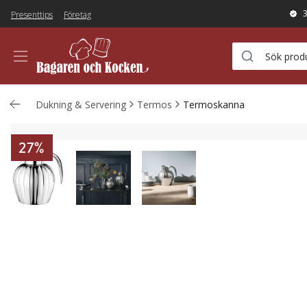
Presenttips
Företag
Dukning & Servering
Termos
Termoskanna
27
%
Termoskanna 0,8 Liter