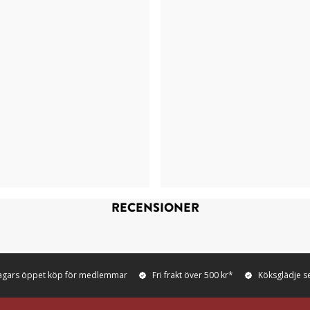
RECENSIONER
agars öppet köp för medlemmar
Fri frakt över 500 kr*
Köksglädje s