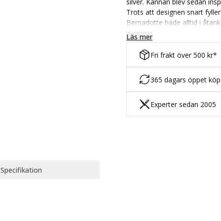
silver. Kannan blev sedan ins
Trots att designen snart fylle
Bernadotte hade alltid i åtank
utan att tappa fokus för den 
Läs mer
Termoskannan klarar att hål
Fri frakt över 500 kr*
kroppen ger både ett vackert 
Kannan finns även i en större 
365 dagars öppet kö
Designern Sigvard Bernadotte 
Experter sedan 2005
en oslagbar funktionell elegans
Bernadottes serie till en av 
Designer: Sigvard Bernadotte
Material: Krompläterat Rostfri
Specifikation
Höjd: 18,8 cm
Volym: 0,8 Liter