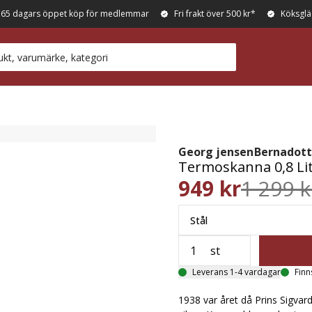
365 dagars öppet köp för medlemmar
Fri frakt över 500 kr*
Köksglä
Georg jensen
Bernadot
Termoskanna 0,8 Li
949 kr
1 299 k
Stål
st
Leverans 1-4 vardagar
Finn
1938 var året då Prins Sigvar