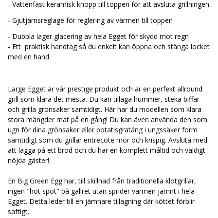
- Vattenfast keramisk knopp till toppen för att avsluta grillningen
baka ljuvligt doftande bröd eller varför inte tillreda en krispig
pizza.
- Gjutjärnsreglage för reglering av värmen till toppen
- Dubbla lager glacering av hela Egget för skydd mot regn
- Ett praktisk handtag så du enkelt kan öppna och stänga locket
med en hand.
Large Egget är vår prestige produkt och är en perfekt allround
grill som klara det mesta. Du kan tillaga hummer, steka biffar
och grilla grönsaker samtidigt. Här har du modellen som klara
stora mängder mat på en gång! Du kan även använda den som
ugn för dina grönsaker eller potatisgratäng i ungssäker form
samtidigt som du grillar entrecote mör och krispig. Avsluta med
att lägga på ett bröd och du har en komplett måltid och väldigt
nöjda gäster!
En Big Green Egg har, till skillnad från traditionella klotgrillar,
ingen "hot spot" på gallret utan sprider värmen jämnt i hela
Egget. Detta leder till en jämnare tillagning där köttet förblir
saftigt.