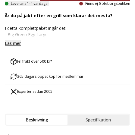
Leverans 1-4 vardagar
Finns ej Göteborgsbutiken
Är du på jakt efter en grill som klarar det mesta?
I detta komplettpaket ingår det:
- Big Green Egg Large
- Underrede (Nest)
Läs mer
- Sidohyllor (Mates)
Big Green Egg Large:
Fri frakt över 500 kr*
- Vikt: 70 kg
- Grillyta Diameter: 46 cm
- Är idealisk för grillning/rökning eller stekning för 10 personer
365 dagars öppet köp för medlemmar
och uppåt
- Du kan grilla 10 kg kött alt 5 kycklingar
Experter sedan 2005
Alla Egg är standardutrustade och levereras med:
- Rostfri nedre luftlucka
- Rostfritt galler att grilla på
Beskrivning
Specifikation
- Vattenfast keramisk knopp till toppen för att avsluta grillningen