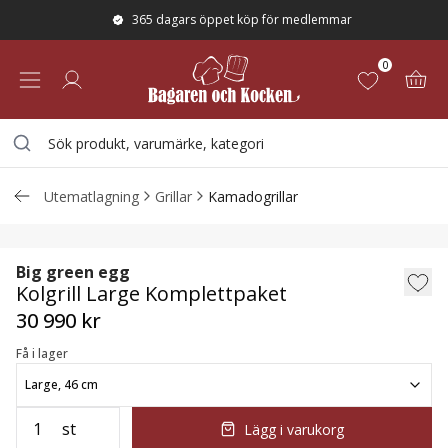
365 dagars öppet köp för medlemmar
0
Utematlagning
Grillar
Kamadogrillar
Kolgrill Large Komplettpaket
Big green egg
Kolgrill Large Komplettpaket
30 990 kr
Få i lager
Large, 46 cm
st
Lägg i varukorg