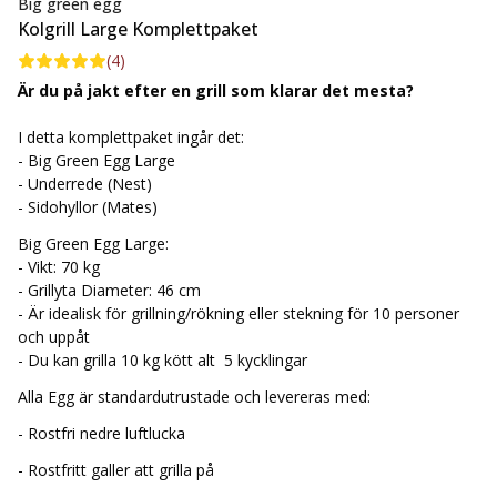
Big green egg
- Gjutjärnsreglage för reglering av värmen till toppen
Kolgrill Large Komplettpaket
- Dubbla lager glacering av hela Egget för skydd mot regn
(
4
)
- Ett praktisk handtag så du enkelt kan öppna och stänga locket
Är du på jakt efter en grill som klarar det mesta?
med en hand.
I detta komplettpaket ingår det:
- Big Green Egg Large
Large Egget är vår prestige produkt och är en perfekt allround
- Underrede (Nest)
grill som klara det mesta. Du kan tillaga hummer, steka biffar
- Sidohyllor (Mates)
och grilla grönsaker samtidigt. Här har du modellen som klara
stora mängder mat på en gång! Du kan även använda den som
Big Green Egg Large:
ugn för dina grönsaker eller potatisgratäng i ungssäker form
- Vikt: 70 kg
samtidigt som du grillar entrecote mör och krispig. Avsluta med
- Grillyta Diameter: 46 cm
att lägga på ett bröd och du har en komplett måltid och väldigt
- Är idealisk för grillning/rökning eller stekning för 10 personer
nöjda gäster!
och uppåt
- Du kan grilla 10 kg kött alt 5 kycklingar
En Big Green Egg har, till skillnad från traditionella klotgrillar,
Alla Egg är standardutrustade och levereras med:
ingen "hot spot" på gallret utan sprider värmen jämnt i hela
Egget. Detta leder till en jämnare tillagning där köttet förblir
- Rostfri nedre luftlucka
saftigt.
- Rostfritt galler att grilla på
Med extra tillbehör som Plate Setter och en Pizzasten kan du