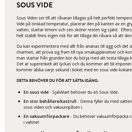
SOUS VIDE
Sous Viden ser till att råvaran tillagas på helt perfekt temper
Vide på önskad temperatur, placerar den på kanten av en gry
vatten, startar timern och sen sköter resten sig självt. Efte
helt stabilt finns ingen risk för att tillaga din råvara så att den 
Du kan experimentera med allt från ananas till ägg och det ä
charmen, att prova sig fram till nya smakupplevelser och k
man startar från grunden bör du börja med att testa tillaga kyc
Det är superenkelt att lyckas och du kommer att bli imponera
kommer älska varje sekund i köket med en sous vide-kokare
DETTA BEHÖVER DU FÖR ATT SÄTTA IGÅNG:
En sous vide
- Självklart behöver du en Sous Vide.
En stor behållare/kastrull
- Denna fyller du med vatte
sous viden och vakuumpåsen i.
En vakuumförpackare
- Du behöver vakuumförpacka r
i vattnet