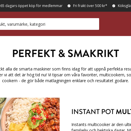
365 dagars öppet köp för medlemmar
Fri frakt över 500 kr*
Köksglä
PERFEKT & SMAKRIKT
kt alla de smarta maskiner som finns idag för att uppnå perfekta resu
 vi att det är hög tid nu! Vi tipsar om våra favoriter, multicookern, 
cookern - de gör både matlagningen enklare och resultatet godare.
INSTANT POT
MUL
Instants multicooker är den ulti
familjeliv och hektiska dagar. M