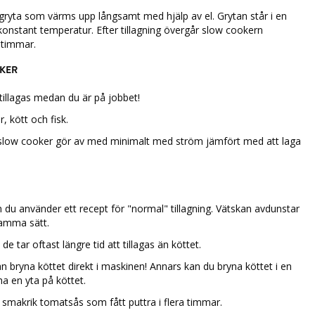
gryta som värms upp långsamt med hjälp av el. Grytan står i en
stant temperatur. Efter tillagning övergår slow cookern
6 timmar.
KER
illagas medan du är på jobbet!
, kött och fisk.
low cooker gör av med minimalt med ström jämfört med att laga
u använder ett recept för "normal" tillagning. Vätskan avdunstar
samma sätt.
e tar oftast längre tid att tillagas än köttet.
n bryna köttet direkt i maskinen! Annars kan du bryna köttet i en
a en yta på köttet.
n smakrik tomatsås som fått puttra i flera timmar.