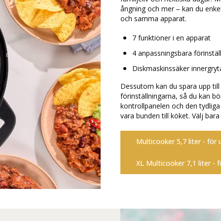
ångning och mer – kan du enkelt 
och samma apparat.
7 funktioner i en apparat
4 anpassningsbara förinstäl
Diskmaskinssäker innergryt
Dessutom kan du spara upp till 
förinställningarna, så du kan b
kontrollpanelen och den tydliga 
vara bunden till köket. Välj ba
Multicooker 5,7 liter - för 
XL Multicooker 7,1 liter - f