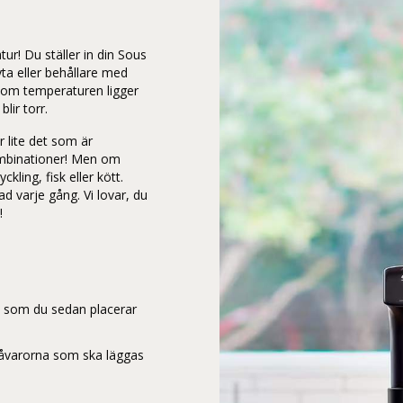
atur!
Du ställer in din Sous
ta eller behållare med
rsom temperaturen ligger
blir torr.
r lite det som är
ombinationer! Men om
kling, fisk eller kött.
d varje gång. Vi lovar, du
!
n som du sedan placerar
åvarorna som ska läggas