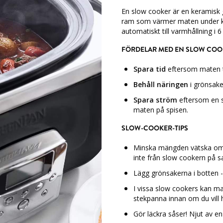
En slow cooker är en keramisk 
ram som värmer maten under kon
automatiskt till varmhållning i 
FÖRDELAR MED EN SLOW COO
Spara tid
eftersom maten t
Behåll näringen
i grönsaker
Spara ström
eftersom en s
maten på spisen.
SLOW-COOKER-TIPS
Minska mängden vätska om d
inte från slow cookern på 
Lägg grönsakerna i botten - d
I vissa slow cookers kan ma
stekpanna innan om du vill h
Gör läckra såser! Njut av e