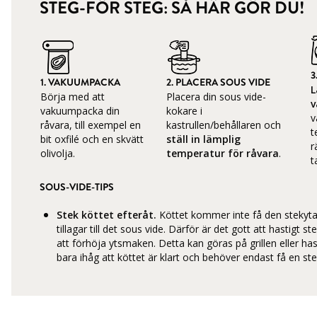
STEG-FÖR STEG: SÅ HÄR GÖR DU!
3
1. VAKUUMPACKA
2. PLACERA SOUS VIDE
L
Börja med att
Placera din sous vide-
v
vakuumpacka din
kokare i
v
råvara, till exempel en
kastrullen/behållaren och
t
bit oxfilé och en skvätt
ställ in lämplig
r
olivolja.
temperatur för råvara
.
t
SOUS-VIDE-TIPS
Stek köttet efteråt.
Köttet kommer inte få den stekyta 
tillagar till det sous vide. Därför är det gott att hastigt s
att förhöja ytsmaken. Detta kan göras på grillen eller ha
bara ihåg att köttet är klart och behöver endast få en ste