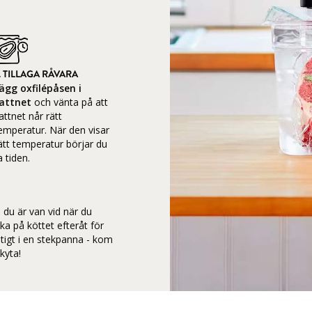
. TILLAGA RÅVARA
ägg oxfilépåsen i
attnet
och vänta på att
attnet når rätt
emperatur. När den visar
ätt temperatur börjar du
a tiden.
du är van vid när du
teka på köttet efteråt för
stigt i en stekpanna - kom
kyta!