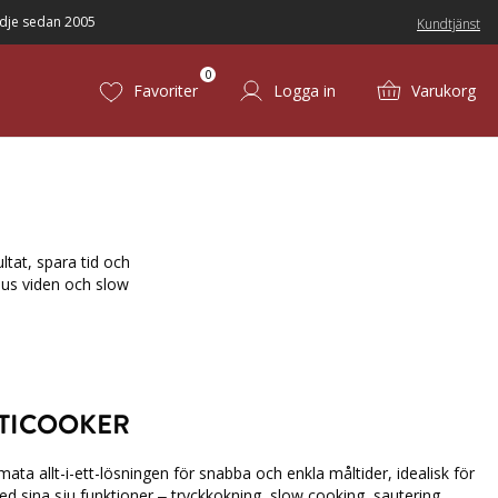
dje sedan 2005
Kundtjänst
0
Favoriter
Logga in
Varukorg
ltat, spara tid och
sous viden och slow
TICOOKER
mata allt-i-ett-lösningen för snabba och enkla måltider, idealisk för
ed sina sju funktioner – tryckkokning, slow cooking, sautering,