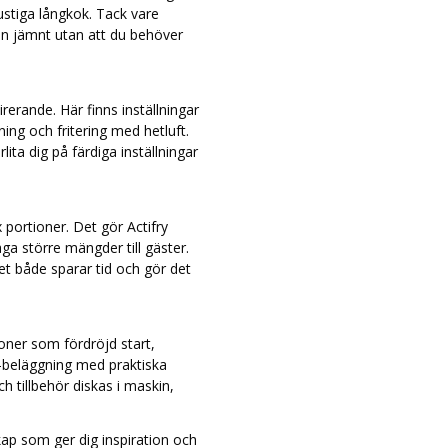
mustiga långkok. Tack vare
en jämnt utan att du behöver
erande. Här finns inställningar
ning och fritering med hetluft.
ta dig på färdiga inställningar
 portioner. Det gör Actifry
ga större mängder till gäster.
ket både sparar tid och gör det
ioner som fördröjd start,
-beläggning med praktiska
 tillbehör diskas i maskin,
ap som ger dig inspiration och