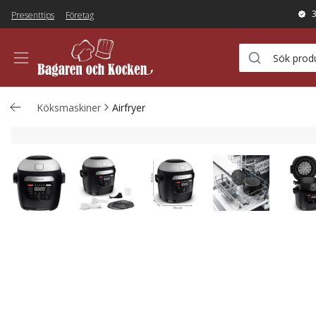
Presenttips
Företag
Köksmaskiner
Airfryer
Multicook Actifry Multicooker 6 liter, s