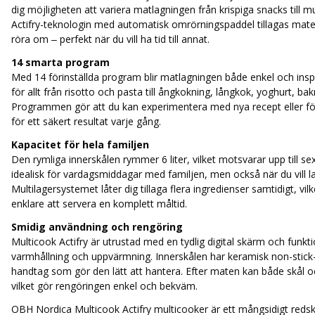
dig möjligheten att variera matlagningen från krispiga snacks till 
Actifry-teknologin med automatisk omrörningspaddel tillagas mat
röra om – perfekt när du vill ha tid till annat.
14 smarta program
Med 14 förinställda program blir matlagningen både enkel och inspir
för allt från risotto och pasta till ångkokning, långkok, yoghurt, bak
Programmen gör att du kan experimentera med nya recept eller förli
för ett säkert resultat varje gång.
Kapacitet för hela familjen
Den rymliga innerskålen rymmer 6 liter, vilket motsvarar upp till sex
idealisk för vardagsmiddagar med familjen, men också när du vill la
Multilagersystemet låter dig tillaga flera ingredienser samtidigt, vil
enklare att servera en komplett måltid.
Smidig användning och rengöring
Multicook Actifry är utrustad med en tydlig digital skärm och funkt
varmhållning och uppvärmning. Innerskålen har keramisk non-stick
handtag som gör den lätt att hantera. Efter maten kan både skål och
vilket gör rengöringen enkel och bekväm.
OBH Nordica Multicook Actifry multicooker är ett mångsidigt redsk