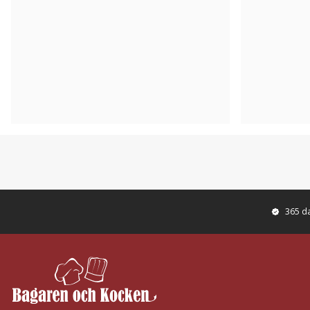
365 d
Footer