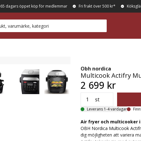
365 dagars öppet köp för medlemmar
Fri frakt över 500 kr*
Köksglä
Obh nordica
Multicook Actifry Mul
2 699 kr
vart
st
Leverans 1-4 vardagar
Finn
Air fryer och multicooker i
OBH Nordica Multicook Actifry
dig möjligheten att variera ma