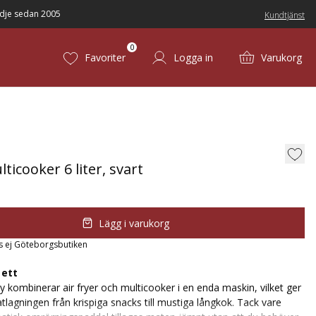
dje sedan 2005
Kundtjänst
0
Favoriter
Logga in
Varukorg
ticooker 6 liter, svart
Lägg i varukorg
s ej Göteborgsbutiken
 ett
 kombinerar air fryer och multicooker i en enda maskin, vilket ger
tlagningen från krispiga snacks till mustiga långkok. Tack vare