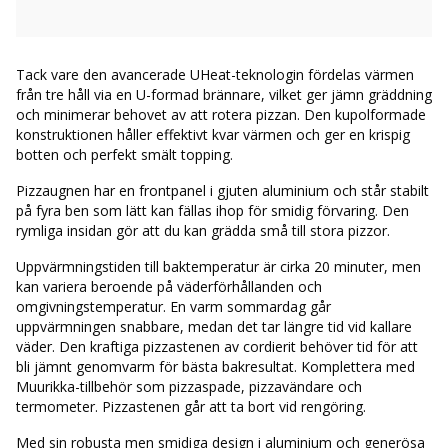
Tack vare den avancerade UHeat-teknologin fördelas värmen
från tre håll via en U-formad brännare, vilket ger jämn gräddning
och minimerar behovet av att rotera pizzan. Den kupolformade
konstruktionen håller effektivt kvar värmen och ger en krispig
botten och perfekt smält topping.
Pizzaugnen har en frontpanel i gjuten aluminium och står stabilt
på fyra ben som lätt kan fällas ihop för smidig förvaring. Den
rymliga insidan gör att du kan grädda små till stora pizzor.
Uppvärmningstiden till baktemperatur är cirka 20 minuter, men
kan variera beroende på väderförhållanden och
omgivningstemperatur. En varm sommardag går
uppvärmningen snabbare, medan det tar längre tid vid kallare
väder. Den kraftiga pizzastenen av cordierit behöver tid för att
bli jämnt genomvarm för bästa bakresultat. Komplettera med
Muurikka-tillbehör som pizzaspade, pizzavändare och
termometer. Pizzastenen går att ta bort vid rengöring.
Med sin robusta men smidiga design i aluminium och generösa