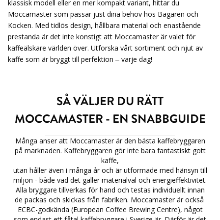
klassisk modell eller en mer kompakt variant, hittar du
Moccamaster som passar just dina behov hos Bagaren och
Kocken. Med tidlös design, hållbara material och enastående
prestanda är det inte konstigt att Moccamaster är valet för
kaffeälskare världen över. Utforska vårt sortiment och njut av
kaffe som är bryggt till perfektion – varje dag!
SÅ VÄLJER DU RÄTT
MOCCAMASTER - EN SNABBGUIDE
Många anser att Moccamaster är den bästa kaffebryggaren
på marknaden. Kaffebryggaren gör inte bara fantastiskt gott
kaffe,
utan håller även i många år och är utformade med hänsyn till
miljön - både vad det gäller materialval och energieffektivitet.
Alla bryggare tillverkas för hand och testas individuellt innan
de packas och skickas från fabriken. Moccamaster är också
ECBC-godkända (European Coffee Brewing Centre), något
som endast ett fåtal kaffebryggare i Sverige är. Därför är det