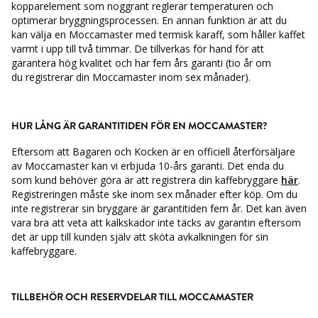
kopparelement som noggrant
reglerar temperaturen och
optimerar bryggningsprocessen. En annan funktion är att du
kan
välja en Moccamaster med termisk karaff, som håller kaffet
varmt i upp till två timmar. De
tillverkas för hand för att
garantera hög kvalitet och har fem års garanti (tio år om
du
registrerar din Moccamaster inom sex månader).
HUR LÅNG ÄR GARANTITIDEN FÖR EN MOCCAMASTER?
Eftersom att Bagaren och Kocken är en officiell återförsäljare
av Moccamaster kan vi erbjuda 10-års garanti. Det enda du
som kund behöver göra är att registrera din kaffebryggare
här
.
Registreringen måste ske inom sex månader efter köp. Om du
inte registrerar sin bryggare är garantitiden fem år. Det kan även
vara bra att veta att kalkskador inte täcks av garantin eftersom
det är upp till kunden själv att sköta avkalkningen för sin
kaffebryggare.
TILLBEHÖR OCH RESERVDELAR TILL MOCCAMASTER