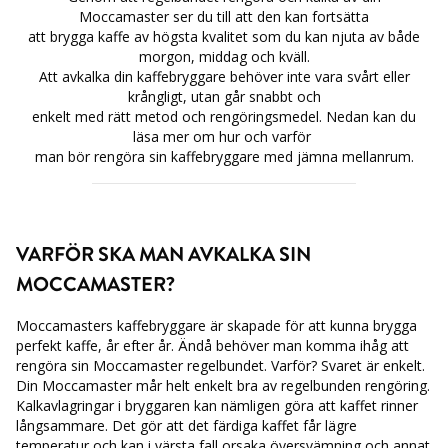
Moccamaster ser du till att den kan fortsätta
att brygga kaffe av högsta kvalitet som du kan njuta av både
morgon, middag och kväll.
Att avkalka din kaffebryggare behöver inte vara svårt eller
krångligt, utan går snabbt och
enkelt med rätt metod och rengöringsmedel. Nedan kan du
läsa mer om hur och varför
man bör rengöra sin kaffebryggare med jämna mellanrum.
VARFÖR SKA MAN AVKALKA SIN
MOCCAMASTER?
Moccamasters kaffebryggare är skapade för att kunna brygga
perfekt kaffe, år efter år. Ändå
behöver man komma ihåg att
rengöra sin Moccamaster regelbundet. Varför? Svaret är
enkelt.
Din Moccamaster mår helt enkelt bra av regelbunden rengöring.
Kalkavlagringar i
bryggaren kan nämligen göra att kaffet rinner
långsammare. Det gör att det färdiga kaffet får
lägre
temperatur och kan i värsta fall orsaka översvämning och annat