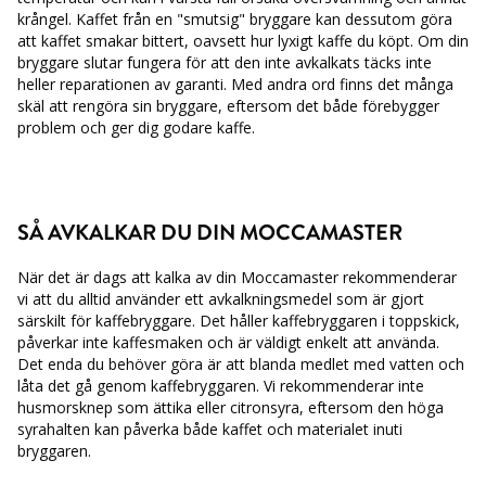
krångel. Kaffet från en
"smutsig" bryggare kan dessutom göra
att kaffet smakar bittert, oavsett hur lyxigt kaffe du
köpt. Om din
bryggare slutar fungera för att den inte avkalkats täcks inte
heller reparationen
av garanti. Med andra ord finns det många
skäl att rengöra sin bryggare, eftersom det både
förebygger
problem och ger dig godare kaffe.
SÅ AVKALKAR DU DIN MOCCAMASTER
När det är dags att kalka av din Moccamaster rekommenderar
vi att du alltid använder ett
avkalkningsmedel som är gjort
särskilt för kaffebryggare. Det håller kaffebryggaren i
toppskick,
påverkar inte kaffesmaken och är väldigt enkelt att använda.
Det enda du behöver
göra är att blanda medlet med vatten och
låta det gå genom kaffebryggaren. Vi
rekommenderar inte
husmorsknep som ättika eller citronsyra, eftersom den höga
syrahalten
kan påverka både kaffet och materialet inuti
bryggaren.