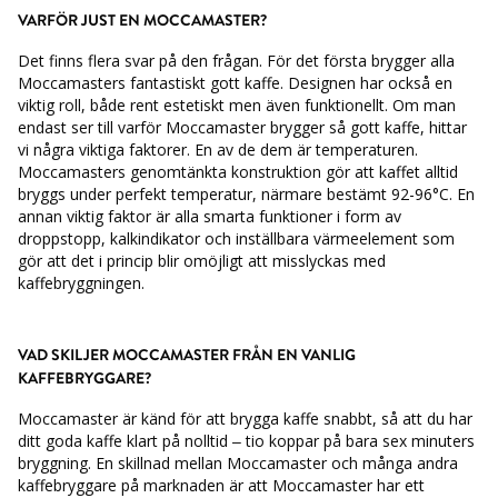
VARFÖR JUST EN MOCCAMASTER?
Det finns flera svar på den frågan. För det första brygger alla
Moccamasters fantastiskt gott kaffe. Designen har också en
viktig roll, både rent estetiskt men även funktionellt. Om man
endast ser till varför Moccamaster brygger så gott kaffe, hittar
vi några viktiga faktorer. En av de dem är temperaturen.
Moccamasters genomtänkta konstruktion gör att kaffet alltid
bryggs under perfekt temperatur, närmare bestämt 92-96°C. En
annan viktig faktor är alla smarta funktioner i form av
droppstopp, kalkindikator och inställbara värmeelement som
gör att det i princip blir omöjligt att misslyckas med
kaffebryggningen.
VAD SKILJER MOCCAMASTER FRÅN EN VANLIG
KAFFEBRYGGARE?
Moccamaster är känd för att brygga kaffe snabbt, så att du har
ditt goda kaffe klart på nolltid
– tio koppar på bara sex minuters
bryggning.
En skillnad mellan Moccamaster och många
andra
kaffebryggare på marknaden är att Moccamaster har ett