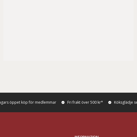
agars öppet köp för medlemmar
Fri frakt över 500 kr*
Köksglädje s