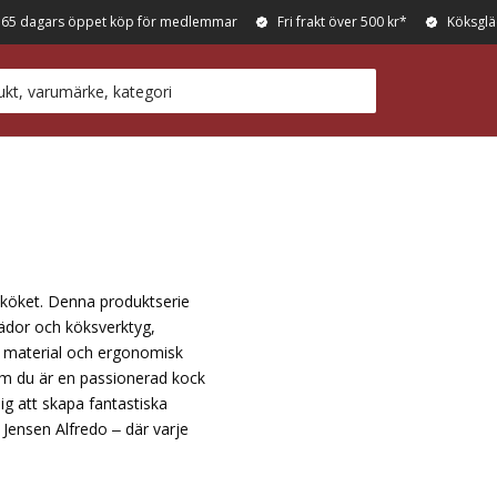
365 dagars öppet köp för medlemmar
Fri frakt över 500 kr*
Köksglä
i köket. Denna produktserie
rädor och köksverktyg,
a material och ergonomisk
 om du är en passionerad kock
ig att skapa fantastiska
 Jensen Alfredo – där varje