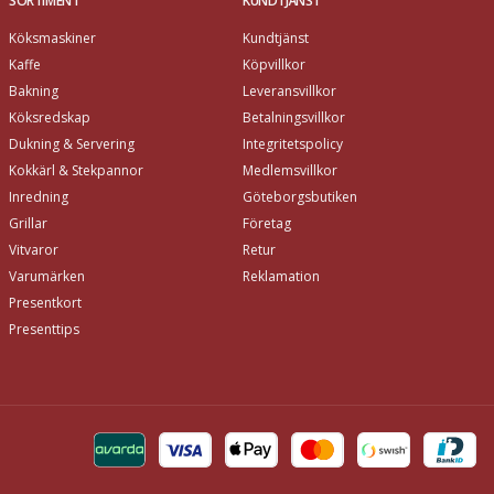
SORTIMENT
KUNDTJÄNST
Köksmaskiner
Kundtjänst
Kaffe
Köpvillkor
Bakning
Leveransvillkor
Köksredskap
Betalningsvillkor
Dukning & Servering
Integritetspolicy
Kokkärl & Stekpannor
Medlemsvillkor
Inredning
Göteborgsbutiken
Grillar
Företag
Vitvaror
Retur
Varumärken
Reklamation
Presentkort
Presenttips