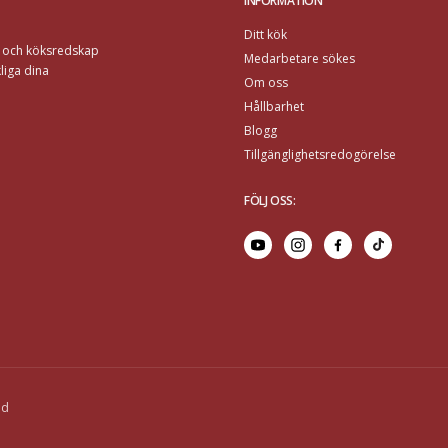
INFORMATION
Ditt kök
r och köksredskap
Medarbetare sökes
liga dina
Om oss
Hållbarhet
Blogg
Tillgänglighetsredogörelse
FÖLJ OSS
:
ed