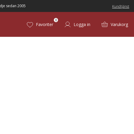
dje sedan 2005
Kundtjänst
0
Favoriter
Logga in
Varukorg