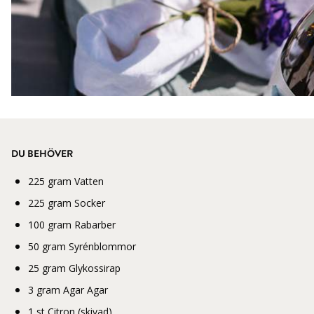
DU BEHÖVER
225 gram Vatten
225 gram Socker
100 gram Rabarber
50 gram Syrénblommor
25 gram Glykossirap
3 gram Agar Agar
1 st Citron (skivad)