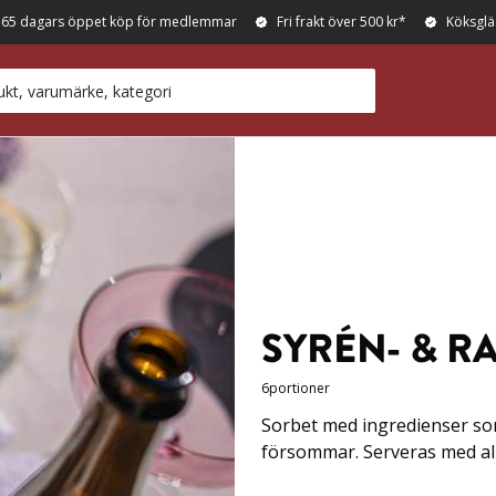
365 dagars öppet köp för medlemmar
Fri frakt över 500 kr*
Köksglä
SYRÉN- & R
6
portioner
Sorbet med ingredienser som
försommar. Serveras med alk