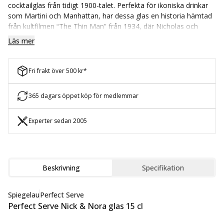
cocktailglas från tidigt 1900-talet. Perfekta för ikoniska drinkar
som Martini och Manhattan, har dessa glas en historia hämtad
från kultfilmen “The Thin Man” från 1934, där Nicholas och
Nora Charles föredrog att diskutera med dessa eleganta glas i
Läs mer
handen.
Designade med hjälp av den världsberömde mixologen Stephan
Fri frakt över 500 kr*
Hinz, erbjuder denna kollektion den perfekta storleken för alla
typer av cocktails, från klassiska till kreativa, och ger en touch
av barkultur direkt hem till dig. Med en höjd på 14 centimeter
365 dagars öppet köp för medlemmar
och en volym på 15 centiliter ger dessa glas den idealiska ramen
för dina favoritdrinkar. Inte minst gör enkel rengöring i
Experter sedan 2005
diskmaskinen dem till ett praktiskt val för varje tillfälle.
Beskrivning
Specifikation
Spiegelau
Perfect Serve
Perfect Serve Nick & Nora glas 15 cl