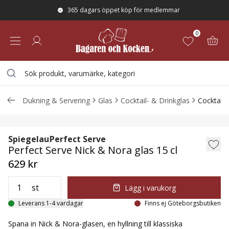
365 dagars öppet köp för medlemmar
0
Dukning & Servering
Glas
Cocktail- & Drinkglas
Cocktailg
Perfect Serve Nick & Nora glas 15 cl
Spiegelau
Perfect Serve
Perfect Serve Nick & Nora glas 15 cl
629 kr
st
Lägg i varukorg
Leverans 1-4 vardagar
Finns ej Göteborgsbutiken
Spana in Nick & Nora-glasen, en hyllning till klassiska