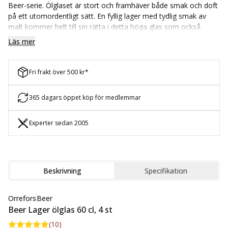
Beer-serie. Ölglaset är stort och framhäver både smak och doft
på ett utomordentligt sätt. En fyllig lager med tydlig smak av
malt kommer helt till sin rätta i detta höga glas som också
framhäver noter av humle.
Läs mer
Ölglaset har en kapacitet på 60 cl och i paketet ingår 4 st, vilket
gör det perfekt som present till kompisen som brinner för öl
Fri frakt över 500 kr*
och servering. Beer är en serie från Orrefors bestående av
ölglas till flera olika ölsorter, oavsett om du är sugen på lager,
pilsner, IPA eller bara är ute efter det perfekta glaset för
365 dagars öppet köp för medlemmar
ölprovning.
Experter sedan 2005
Beskrivning
Specifikation
Orrefors
Beer
Beer Lager ölglas 60 cl, 4 st
(
10
)