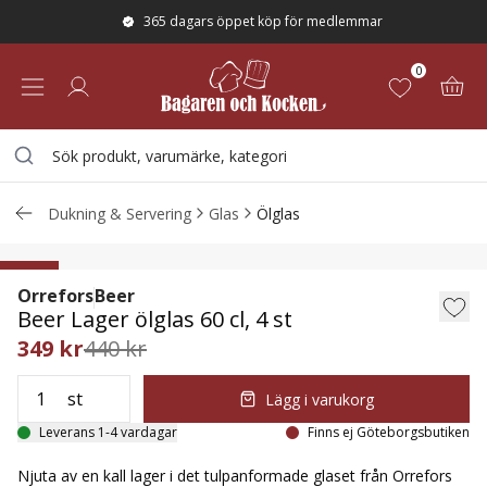
365 dagars öppet köp för medlemmar
0
Dukning & Servering
Glas
Ölglas
Beer Lager ölglas 60 cl, 4 st
21
%
Orrefors
Beer
Beer Lager ölglas 60 cl, 4 st
349 kr
440 kr
st
Lägg i varukorg
Leverans 1-4 vardagar
Finns ej Göteborgsbutiken
Njuta av en kall lager i det tulpanformade glaset från Orrefors