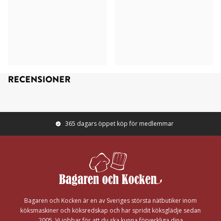
RECENSIONER
365 dagars öppet köp för medlemmar
Footer
Bagaren och Kocken är en av Sveriges största nätbutiker inom
köksmaskiner och köksredskap och har spridit köksglädje sedan
2005. Vi jobbar för att du ska kunna förverkliga dina