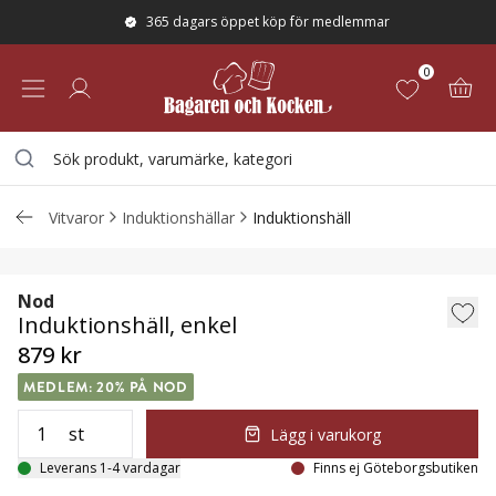
365 dagars öppet köp för medlemmar
0
Vitvaror
Induktionshällar
Induktionshäll
Induktionshäll, enkel
Nod
Induktionshäll, enkel
879 kr
MEDLEM: 20% PÅ NOD
st
Lägg i varukorg
Leverans 1-4 vardagar
Finns ej Göteborgsbutiken