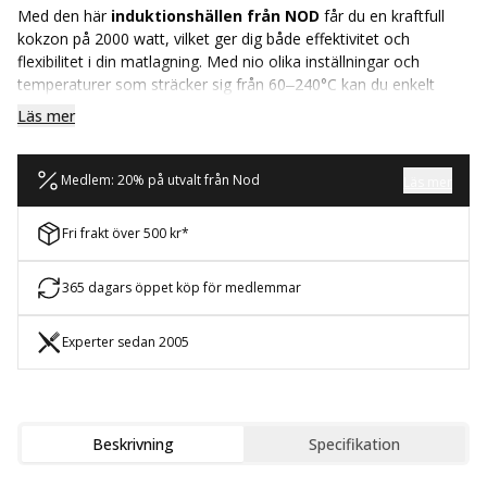
Med den här
induktionshällen från NOD
får du en kraftfull
kokzon på 2000 watt, vilket ger dig både effektivitet och
flexibilitet i din matlagning. Med nio olika inställningar och
temperaturer som sträcker sig från 60–240°C kan du enkelt
anpassa värmen efter varje maträtt.
Läs mer
Induktionshällen passar utmärkt att ta med på resan, eller att
använda som extra matlagningsyta när spisens plattor inte
Medlem: 20% på utvalt från Nod
Läs mer
räcker till. Den stilrena designen är enkel att hålla ren och snygg,
vilket gör den till ett både praktiskt och estetiskt val för ditt kök.
Fri frakt över 500 kr*
Du rengör den enkelt genom att torka av den med en fuktig
trasa, samt applicera hällrengöring vid behov.
365 dagars öppet köp för medlemmar
Experter sedan 2005
Beskrivning
Specifikation