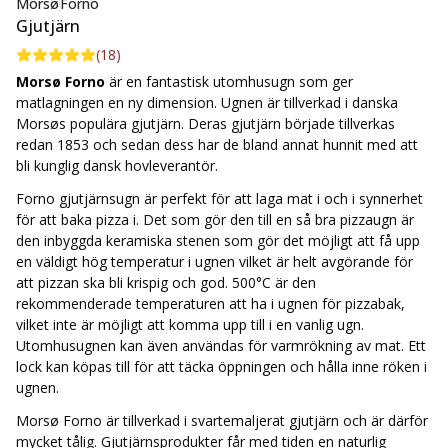
Morsø
Forno
med fördel fräscha upp den genom att använda en
Gjutjärn
underhållssats. Komplettera gärna med ett överdrag.
(
18
)
Morsø Forno
är en fantastisk utomhusugn som ger
Specifikationer:
matlagningen en ny dimension. Ugnen är tillverkad i danska
Morsøs populära gjutjärn. Deras gjutjärn började tillverkas
Mått: 70(Ø) x 60(H) cm.
redan 1853 och sedan dess har de bland annat hunnit med att
Vikt: 107 kg.
bli kunglig dansk hovleverantör.
Material: Gjutjärn.
Forno gjutjärnsugn är perfekt för att laga mat i och i synnerhet
för att baka pizza i. Det som gör den till en så bra pizzaugn är
den inbyggda keramiska stenen som gör det möjligt att få upp
en väldigt hög temperatur i ugnen vilket är helt avgörande för
att pizzan ska bli krispig och god. 500°C är den
rekommenderade temperaturen att ha i ugnen för pizzabak,
vilket inte är möjligt att komma upp till i en vanlig ugn.
Utomhusugnen kan även användas för varmrökning av mat. Ett
lock kan köpas till för att täcka öppningen och hålla inne röken i
ugnen.
Morsø Forno är tillverkad i svartemaljerat gjutjärn och är därför
mycket tålig. Gjutjärnsprodukter får med tiden en naturlig