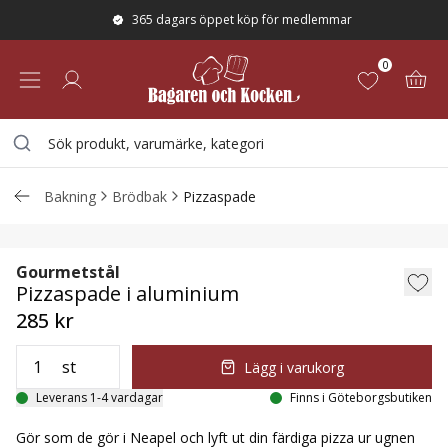
365 dagars öppet köp för medlemmar
0
Bakning
Brödbak
Pizzaspade
Pizzaspade i aluminium
Gourmetstål
Pizzaspade i aluminium
285 kr
st
Lägg i varukorg
Leverans 1-4 vardagar
Finns i Göteborgsbutiken
Gör som de gör i Neapel och lyft ut din färdiga pizza ur ugnen