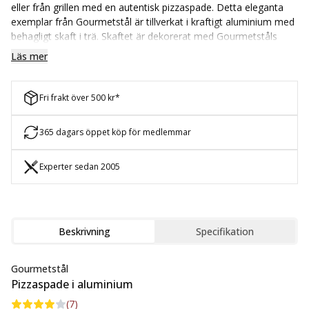
eller från grillen med en autentisk pizzaspade. Detta eleganta
exemplar från Gourmetstål är tillverkat i kraftigt aluminium med
behagligt skaft i trä. Skaftet är dekorerat med Gourmetståls
logga och utrustat med en praktisk krok för upphängning.
Läs mer
Fri frakt över 500 kr*
365 dagars öppet köp för medlemmar
Experter sedan 2005
Beskrivning
Specifikation
Gourmetstål
Pizzaspade i aluminium
(
7
)