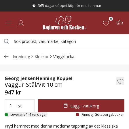
365 dagars öppet köp för medlemmar
0
Inredning
Klockor
Väggklocka
Väggur Stål/Vit 10 cm
Georg jensen
Henning Koppel
Väggur Stål/Vit 10 cm
947 kr
st
Lägg i varukorg
Leverans 1-4 vardagar
Finns ej Göteborgsbutiken
Pryd hemmet med denna moderna tappning av det klassiska