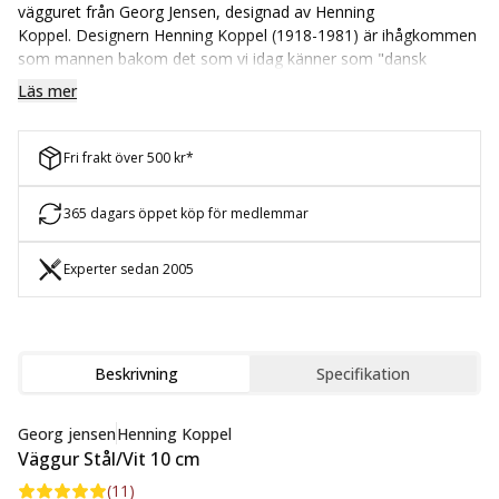
vägguret från Georg Jensen, designad av Henning
Koppel. Designern Henning Koppel (1918-1981) är ihågkommen
som mannen bakom det som vi idag känner som "dansk
design". Han lyckades att kombinera rena och minimalistiska
Läs mer
linjer med en energi- och värmeutstrålning. Koppels design
kombinerar funktionalismens tydliga riktlinjer med färgstarka
och levande former.
Fri frakt över 500 kr*
Uret finns i storlekarna 10, 22 och 30 cm i diameter.
365 dagars öppet köp för medlemmar
Material: ABS-plast och Rostfritt Stål
Diameter: 10 cm
Experter sedan 2005
Beskrivning
Specifikation
Georg jensen
Henning Koppel
Väggur Stål/Vit 10 cm
(
11
)