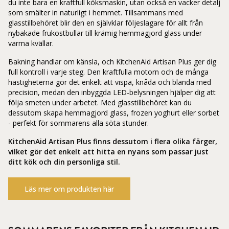
du inte bara en kraftfull köksmaskin, utan också en vacker detalj
som smälter in naturligt i hemmet. Tillsammans med
glasstillbehöret blir den en självklar följeslagare för allt från
nybakade frukostbullar till krämig hemmagjord glass under
varma kvällar.
Bakning handlar om känsla, och KitchenAid Artisan Plus ger dig
full kontroll i varje steg. Den kraftfulla motorn och de många
hastigheterna gör det enkelt att vispa, knåda och blanda med
precision, medan den inbyggda LED-belysningen hjälper dig att
följa smeten under arbetet. Med glasstillbehöret kan du
dessutom skapa hemmagjord glass, frozen yoghurt eller sorbet
- perfekt för sommarens alla söta stunder.
KitchenAid Artisan Plus finns dessutom i flera olika färger,
vilket gör det enkelt att hitta en nyans som passar just
ditt kök och din personliga stil.
Läs mer om produkten här