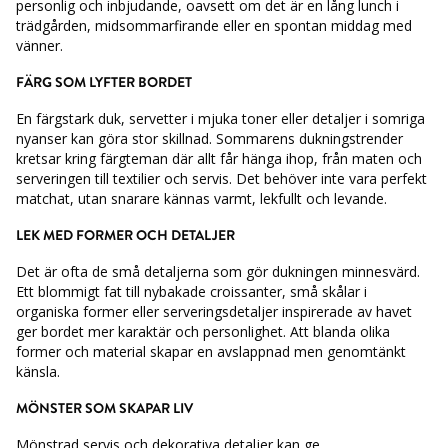
personlig och inbjudande, oavsett om det är en lång lunch i
trädgården, midsommarfirande eller en spontan middag med
vänner.
FÄRG SOM LYFTER BORDET
En färgstark duk, servetter i mjuka toner eller detaljer i somriga
nyanser kan göra stor skillnad. Sommarens dukningstrender
kretsar kring färgteman där allt får hänga ihop, från maten och
serveringen till textilier och servis. Det behöver inte vara perfekt
matchat, utan snarare kännas varmt, lekfullt och levande.
LEK MED FORMER OCH DETALJER
Det är ofta de små detaljerna som gör dukningen minnesvärd.
Ett blommigt fat till nybakade croissanter, små skålar i
organiska former eller serveringsdetaljer inspirerade av havet
ger bordet mer karaktär och personlighet. Att blanda olika
former och material skapar en avslappnad men genomtänkt
känsla.
MÖNSTER SOM SKAPAR LIV
Mönstrad servis och dekorativa detaljer kan ge