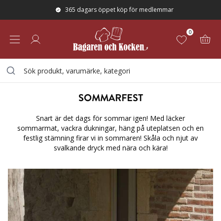
365 dagars öppet köp för medlemmar
0
MIDSOMMAR
SOMMARFEST
Snart är det dags för sommar igen! Med läcker
sommarmat, vackra dukningar, häng på uteplatsen och en
festlig stämning firar vi in sommaren! Skåla och njut av
svalkande dryck med nära och kära!