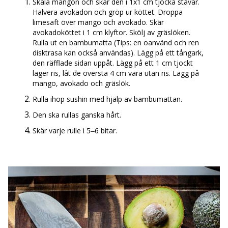
Skala mangon och skär den i 1x1 cm tjocka stavar.
Halvera avokadon och gröp ur köttet. Droppa
limesaft över mango och avokado. Skär
avokadoköttet i 1 cm klyftor. Skölj av gräslöken.
Rulla ut en bambumatta (Tips: en oanvänd och ren
disktrasa kan också användas). Lägg på ett tångark,
den räfflade sidan uppåt. Lägg på ett 1 cm tjockt
lager ris, låt de översta 4 cm vara utan ris. Lägg på
mango, avokado och gräslök.
Rulla ihop sushin med hjälp av bambumattan.
Den ska rullas ganska hårt.
Skär varje rulle i 5–6 bitar.