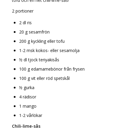
tofu och en het chili-lime-sås!
2 portioner
2 dl ris
20 g sesamfrön
2
00 g kyckling eller tofu
1-2 msk kokos- eller sesamolja
½ dl tjock teriyakisås
100 g edamamebönor från frysen
100 g vit eller röd spetskål
½ gurka
4 rädisor
1 mango
1-2 vårlökar
Chili-lime-sås