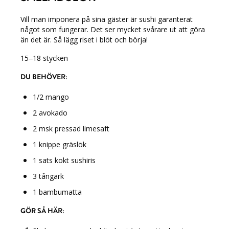
Vill man imponera på sina gäster är sushi garanterat
något som fungerar. Det ser mycket svårare ut att göra
än det är. Så lägg riset i blöt och börja!
15–18 stycken
DU BEHÖVER:
1/2 mango
2 avokado
2 msk pressad limesaft
1 knippe gräslök
1 sats kokt sushiris
3 tångark
1 bambumatta
GÖR SÅ HÄR: