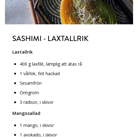
SASHIMI - LAXTALLRIK
Laxtallrik
400 g laxfilé, lämplig att ätas rå
1 vårlök,
fint hackad
Sesamfrön
Öringrom
3 rädisor, i skivor
Mangosallad
1 mango, i skivor
1 avokado, i skivor