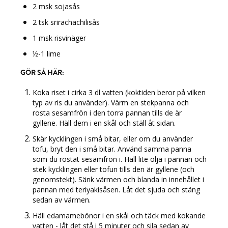
2 msk sojasås
2 tsk srirachachilisås
1 msk risvinäger
½-1 lime
GÖR SÅ HÄR:
Koka riset i cirka 3 dl vatten (koktiden beror på vilken
typ av ris du använder). Värm en stekpanna och
rosta sesamfrön i den torra pannan tills de är
gyllene. Häll dem i en skål och ställ åt sidan.
Skär kycklingen i små bitar, eller om du använder
tofu, bryt den i små bitar. Använd samma panna
som du rostat sesamfrön i. Häll lite olja i pannan och
stek kycklingen eller tofun tills den är gyllene (och
genomstekt). Sänk värmen och blanda in innehållet i
pannan med teriyakisåsen. Låt det sjuda och stäng
sedan av värmen.
Häll edamamebönor i en skål och täck med kokande
vatten - låt det stå i 5 minuter och sila sedan av