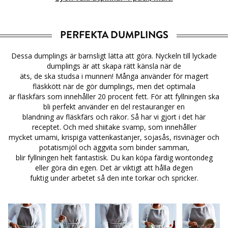
PERFEKTA DUMPLINGS
Dessa dumplings är barnsligt lätta att göra. Nyckeln till lyckade
dumplings är att skapa rätt känsla när de
äts, de ska studsa i munnen! Många använder för magert
fläskkött när de gör dumplings, men det optimala
är fläskfärs som innehåller 20 procent fett. För att fyllningen ska
bli perfekt använder en del restauranger en
blandning av fläskfärs och räkor. Så har vi gjort i det här
receptet. Och med shiitake svamp, som innehåller
mycket umami, krispiga vattenkastanjer, sojasås, risvinäger och
potatismjöl och äggvita som binder samman,
blir fyllningen helt fantastisk. Du kan köpa färdig wontondeg
eller göra din egen. Det är viktigt att hålla degen
fuktig under arbetet så den inte torkar och spricker.