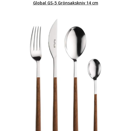
Global GS-5 Grönsakskniv 14 cm