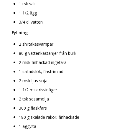
1 tsk salt
1 1/2 ägg
3/4 dl vatten
Fyllning
2 shiitakesvampar
80 g vattenkastanjer från burk
2 msk finhackad ingefära
1 salladslök, finstrimlad
2 msk ljus soja
1 1/2 msk risvinäger
2 tsk sesamolja
300 g fläskfärs
180 g skalade räkor, finhackade
1 äggvita