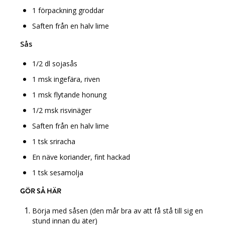
1 förpackning groddar
Saften från en halv lime
Sås
1/2 dl sojasås
1 msk ingefära, riven
1 msk flytande honung
1/2 msk risvinäger
Saften från en halv lime
1 tsk sriracha
En näve koriander, fint hackad
1 tsk sesamolja
GÖR SÅ HÄR
Börja med såsen (den mår bra av att få stå till sig en
stund innan du äter)