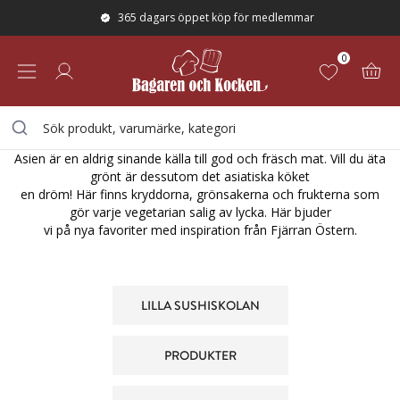
365 dagars öppet köp för medlemmar
0
ASIATISKT MED JIMMY GUO
Asien är en aldrig sinande källa till god och fräsch mat. Vill du äta
grönt är dessutom det asiatiska köket
en dröm! Här finns kryddorna, grönsakerna och frukterna som
gör varje vegetarian salig av lycka. Här bjuder
vi på nya favoriter med inspiration från Fjärran Östern.
LILLA SUSHISKOLAN
PRODUKTER