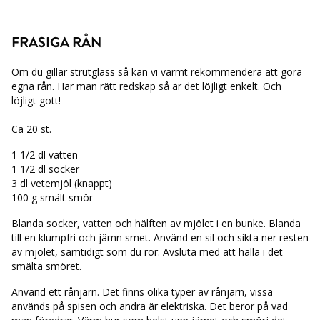
FRASIGA RÅN
Om du gillar strutglass så kan vi varmt rekommendera att göra
egna rån. Har man rätt redskap så är det löjligt enkelt. Och
löjligt gott!
Ca 20 st.
1 1/2 dl vatten
1 1/2 dl socker
3 dl vetemjöl (knappt)
100 g smält smör
Blanda socker, vatten och hälften av mjölet i en bunke. Blanda
till en klumpfri och jämn smet. Använd en sil och sikta ner resten
av mjölet, samtidigt som du rör. Avsluta med att hälla i det
smälta smöret.
Använd ett rånjärn. Det finns olika typer av rånjärn, vissa
används på spisen och andra är elektriska. Det beror på vad