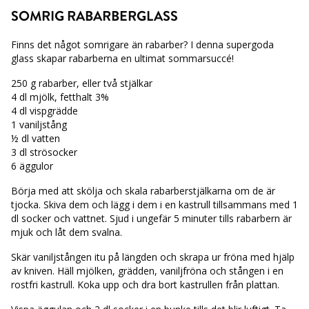
SOMRIG RABARBERGLASS
Finns det något somrigare än rabarber? I denna supergoda
glass skapar rabarberna en ultimat sommarsuccé!
250 g rabarber, eller två stjälkar
4 dl mjölk, fetthalt 3%
4 dl vispgrädde
1 vaniljstång
½ dl vatten
3 dl strösocker
6 äggulor
Börja med att skölja och skala rabarberstjälkarna om de är
tjocka. Skiva dem och lägg i dem i en kastrull tillsammans med 1
dl socker och vattnet. Sjud i ungefär 5 minuter tills rabarbern är
mjuk och låt dem svalna.
Skär vaniljstången itu på längden och skrapa ur fröna med hjälp
av kniven. Häll mjölken, grädden, vaniljfröna och stången i en
rostfri kastrull. Koka upp och dra bort kastrullen från plattan.