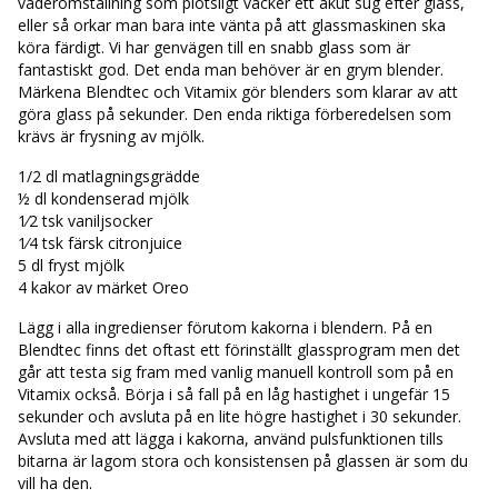
väderomställning som plötsligt väcker ett akut sug efter glass,
eller så orkar man bara inte vänta på att glassmaskinen ska
köra färdigt. Vi har genvägen till en snabb glass som är
fantastiskt god. Det enda man behöver är en grym blender.
Märkena Blendtec och Vitamix gör blenders som klarar av att
göra glass på sekunder. Den enda riktiga förberedelsen som
krävs är frysning av mjölk.
1/2 dl matlagningsgrädde
½ dl kondenserad mjölk
1⁄2 tsk vaniljsocker
1⁄4 tsk färsk citronjuice
5 dl fryst mjölk
4 kakor av märket Oreo
Lägg i alla ingredienser förutom kakorna i blendern. På en
Blendtec finns det oftast ett förinställt glassprogram men det
går att testa sig fram med vanlig manuell kontroll som på en
Vitamix också. Börja i så fall på en låg hastighet i ungefär 15
sekunder och avsluta på en lite högre hastighet i 30 sekunder.
Avsluta med att lägga i kakorna, använd pulsfunktionen tills
bitarna är lagom stora och konsistensen på glassen är som du
vill ha den.