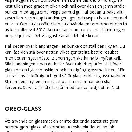
Vispa äggulan och 2 dl socker i en bunke tills det blir luftigt. Ta
kastrullen med gräddmjölken och häll över den i en jämn stråle i
bunken med äggulorna. Vispa samtidigt. Häll sedan tillbaka allt i
kastrullen. Värm upp blandningen igen och vispa i kastrullen med
en visp. Om du är osäker kan du använda en termometer och ta
av kastrullen vid 85°C. Annars kan man bara se när blandningen
börjar tjockna. Det viktigaste är att det inte kokar.
Häll sedan över blandningen i en bunke och ställ den i kylen. Du
kan låta den stå över natten vilket ger ett lite bättre resultat
men det är inget måste. Blandningen ska hinna bli hyfsat kall.
Sila blandningen innan du häller över rabarberpurén. Häll över
glassmeten i glassmaskinen och sätt igång glassmaskinen. När
konsistens är krämig och god så är glassen klar i glassmaskinen.
Ställ in den i frysen i minst ett par timmar innan den ska
serveras. Servera i skål eller rån med färska jordgubbar. Njut!
OREO-GLASS
Att använda en glassmaskin är inte det enda sättet att göra
hemmagjord glass på i sommar. Kanske blir det en snabb