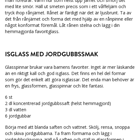
man föredrar. Värm hur som helst upp järnet och smörj det
med lite smör. Häll ut smeten precis som i ett våffeljärn och
tryck ihop rånjärnet. Rånet är färdigt när det är ljusbrunt. Ta av
det från rånjärnet och forma det med hjälp av en rånpinne eller
något konformat föremål. Låt rånen stelna och lägg i din
hemmagjorda favoritglass.
ISGLASS MED JORDGUBBSSMAK
Glasspinnar brukar vara barnens favoriter. Inget är mer läskande
än en riktigt kall och god isglass. Det finns en hel del formar
som gör det enkelt att göra isglassar. Det enda man behöver är
en frys, glassformen, glasspinnar och lite fantasi.
6 st
2 dl koncentrerad jordgubbssaft (helst hemmagjord)
3 dl vatten
6 jordgubbar
Börja med att blanda saften och vattnet. Skölj, rensa, snoppa
och skiva jordgubbarna. Ta fram formarna och lägg i
jordgubbsskivorna. Häll på saften och ställ in glassformen i