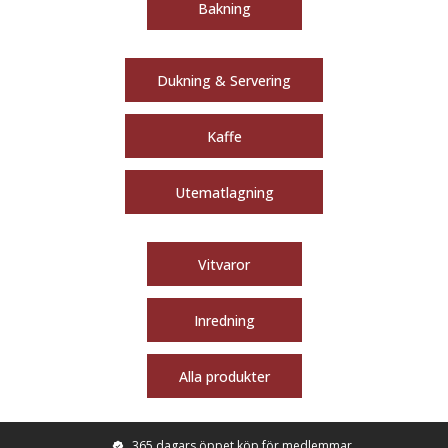
Bakning
Dukning & Servering
Kaffe
Utematlagning
Vitvaror
Inredning
Alla produkter
365 dagars öppet köp för medlemmar